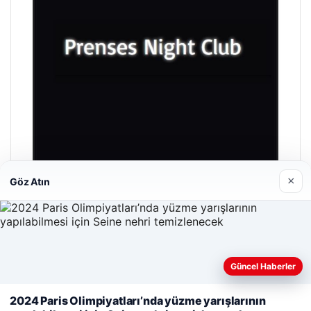
×
Göz Atın
Prenses Night Club
Nisan 29, 2026
Güncel Haberler
Web sitemizi nasıl kullandığınızı daha iyi anlayabilmek,
deneyiminizi kişiselleştirmek ve geliştirmek amacıyla çerezler
2024 Paris Olimpiyatları’nda yüzme yarışlarının
kullanıyoruz.
Çerez Politikamız