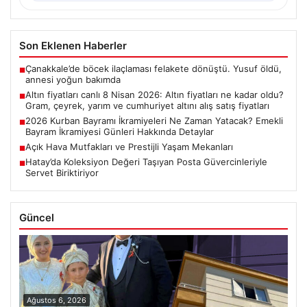
Son Eklenen Haberler
Çanakkale’de böcek ilaçlaması felakete dönüştü. Yusuf öldü,
■
annesi yoğun bakımda
Altın fiyatları canlı 8 Nisan 2026: Altın fiyatları ne kadar oldu?
■
Gram, çeyrek, yarım ve cumhuriyet altını alış satış fiyatları
2026 Kurban Bayramı İkramiyeleri Ne Zaman Yatacak? Emekli
■
Bayram İkramiyesi Günleri Hakkında Detaylar
Açık Hava Mutfakları ve Prestijli Yaşam Mekanları
■
Hatay’da Koleksiyon Değeri Taşıyan Posta Güvercinleriyle
■
Servet Biriktiriyor
Güncel
Ağustos 6, 2026