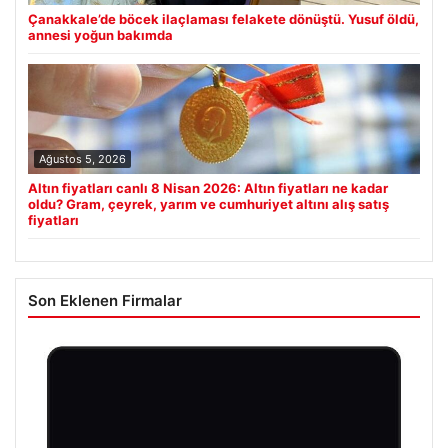
Çanakkale’de böcek ilaçlaması felakete dönüştü. Yusuf öldü,
annesi yoğun bakımda
Ağustos 5, 2026
Altın fiyatları canlı 8 Nisan 2026: Altın fiyatları ne kadar
oldu? Gram, çeyrek, yarım ve cumhuriyet altını alış satış
fiyatları
Son Eklenen Firmalar