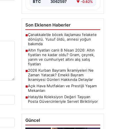
BTC
3062597
▼ -0.62%
Son Eklenen Haberler
Çanakkale’de böcek ilaçlaması felakete
■
dönüştü. Yusuf öldü, annesi yoğun
bakımda
Altın fiyatları canlı 8 Nisan 2026: Altın
■
fiyatları ne kadar oldu? Gram, çeyrek,
yarım ve cumhuriyet altını alış satış
fiyatları
2026 Kurban Bayramı İkramiyeleri Ne
■
Zaman Yatacak? Emekli Bayram
İkramiyesi Günleri Hakkında Detaylar
Açık Hava Mutfakları ve Prestijli Yaşam
■
Mekanları
Hatay’da Koleksiyon Değeri Taşıyan
■
Posta Güvercinleriyle Servet Biriktiriyor
Güncel