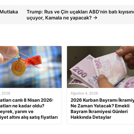
 Mutlaka
Trump: Rus ve Çin uçakları ABD’nin batı kıyısı
uçuyor, Kamala ne yapacak? →
, 2026
Ağustos 4, 2026
yatları canlı 8 Nisan 2026:
2026 Kurban Bayramı İkramiy
yatları ne kadar oldu?
Ne Zaman Yatacak? Emekli
eyrek, yarım ve
Bayram İkramiyesi Günleri
et altını alış satış fiyatları
Hakkında Detaylar