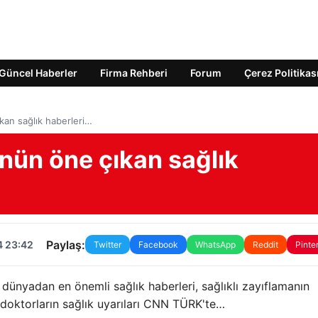
Güncel Haberler
Firma Rehberi
Forum
Çerez Politikas
an sağlık haberleri…
ün öne çıkan sağlık
Paylaş:
4 23:42
Twitter
Facebook
WhatsApp
Reddit
Pinte
 dünyadan en önemli sağlık haberleri, sağlıklı zayıflamanın
e doktorların sağlık uyarıları CNN TÜRK'te…