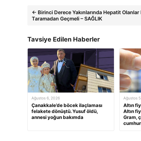
← Birinci Derece Yakınlarında Hepatit Olanlar
Taramadan Geçmeli – SAĞLIK
Tavsiye Edilen Haberler
Ağustos 6, 2026
Ağustos 5
Çanakkale’de böcek ilaçlaması
Altın fi
felakete dönüştü. Yusuf öldü,
Altın fi
annesi yoğun bakımda
Gram, ç
cumhuriy