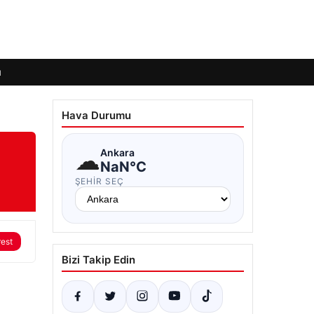
ı
Hava Durumu
☁
Ankara
NaN°C
ŞEHIR SEÇ
rest
Bizi Takip Edin