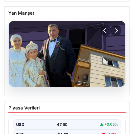
Yan Manşet
06.08.2026
Çanakkale’de böcek ilaçlaması felakete
Piyasa Verileri
dönüştü. Yusuf öldü, annesi yoğun
bakımda
USD
47.60
▲ +0.05%