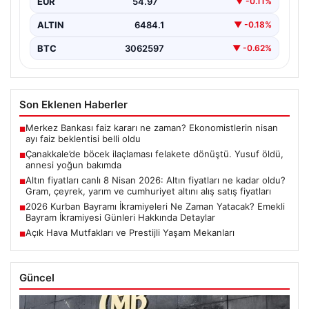
EUR
54.97
▼ -0.11%
ALTIN
6484.1
▼ -0.18%
BTC
3062597
▼ -0.62%
Son Eklenen Haberler
Merkez Bankası faiz kararı ne zaman? Ekonomistlerin nisan
■
ayı faiz beklentisi belli oldu
Çanakkale’de böcek ilaçlaması felakete dönüştü. Yusuf öldü,
■
annesi yoğun bakımda
Altın fiyatları canlı 8 Nisan 2026: Altın fiyatları ne kadar oldu?
■
Gram, çeyrek, yarım ve cumhuriyet altını alış satış fiyatları
2026 Kurban Bayramı İkramiyeleri Ne Zaman Yatacak? Emekli
■
Bayram İkramiyesi Günleri Hakkında Detaylar
Açık Hava Mutfakları ve Prestijli Yaşam Mekanları
■
Güncel