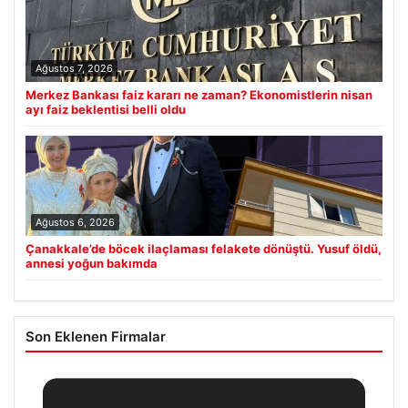
Ağustos 7, 2026
Merkez Bankası faiz kararı ne zaman? Ekonomistlerin nisan
ayı faiz beklentisi belli oldu
Ağustos 6, 2026
Çanakkale’de böcek ilaçlaması felakete dönüştü. Yusuf öldü,
annesi yoğun bakımda
Son Eklenen Firmalar