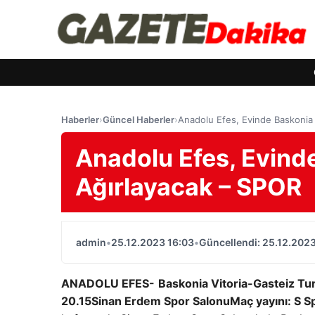
Haberler
›
Güncel Haberler
›
Anadolu Efes, Evinde Baskonia 
Anadolu Efes, Evinde
Ağırlayacak – SPOR
admin
•
25.12.2023 16:03
•
Güncellendi: 25.12.2023
ANADOLU EFES-
Baskonia Vitoria-Gasteiz
Tur
20.15
Sinan Erdem Spor Salonu
Maç yayını: S S