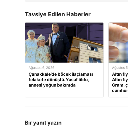
Tavsiye Edilen Haberler
Ağustos 6, 2026
Ağustos 5
Çanakkale’de böcek ilaçlaması
Altın fi
felakete dönüştü. Yusuf öldü,
Altın fi
annesi yoğun bakımda
Gram, ç
cumhuriy
Bir yanıt yazın