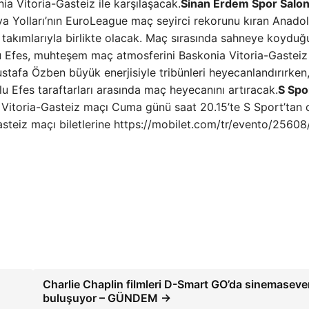
a Vitoria-Gasteiz ile karşılaşacak.
Sinan Erdem Spor Salo
a Yolları’nın EuroLeague maç seyirci rekorunu kıran Anado
takımlarıyla birlikte olacak. Maç sırasında sahneye koyduğ
lu Efes, muhteşem maç atmosferini Baskonia Vitoria-Gasteiz
tafa Özben büyük enerjisiyle tribünleri heyecanlandırırken
 Efes taraftarları arasında maç heyecanını artıracak.
S Spo
Vitoria-Gasteiz maçı Cuma günü saat 20.15’te S Sport’tan c
steiz maçı biletlerine https://mobilet.com/tr/evento/25608
Charlie Chaplin filmleri D-Smart GO’da sinemasever
buluşuyor – GÜNDEM →