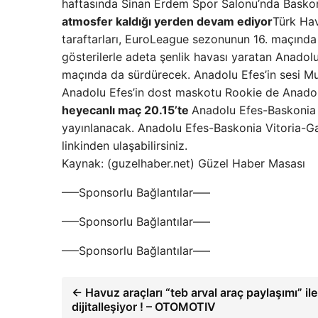
haftasında Sinan Erdem Spor Salonu’nda Baskoni
atmosfer kaldığı yerden devam ediyor
Türk Hav
taraftarları, EuroLeague sezonunun 16. maçında 
gösterilerle adeta şenlik havası yaratan Anado
maçında da sürdürecek. Anadolu Efes’in sesi Mus
Anadolu Efes’in dost maskotu Rookie de Anadolu
heyecanlı maç 20.15’te
Anadolu Efes-Baskonia 
yayınlanacak. Anadolu Efes-Baskonia Vitoria-Ga
linkinden ulaşabilirsiniz.
Kaynak: (guzelhaber.net) Güzel Haber Masası
—–Sponsorlu Bağlantılar—–
—–Sponsorlu Bağlantılar—–
—–Sponsorlu Bağlantılar—–
← Havuz araçları “teb arval araç paylaşımı” ile
dijitalleşiyor ! – OTOMOTIV