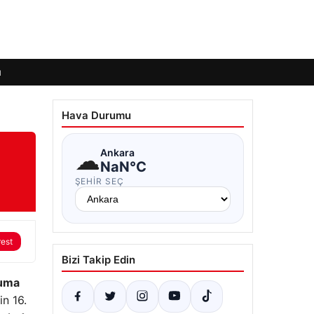
ı
Hava Durumu
☁
Ankara
NaN°C
ŞEHIR SEÇ
rest
Bizi Takip Edin
Cuma
in 16.