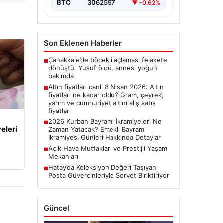
BTC
3062597
▼ -0.62%
Son Eklenen Haberler
Çanakkale’de böcek ilaçlaması felakete
■
dönüştü. Yusuf öldü, annesi yoğun
bakımda
Altın fiyatları canlı 8 Nisan 2026: Altın
■
fiyatları ne kadar oldu? Gram, çeyrek,
yarım ve cumhuriyet altını alış satış
fiyatları
2026 Kurban Bayramı İkramiyeleri Ne
■
eleri
Zaman Yatacak? Emekli Bayram
İkramiyesi Günleri Hakkında Detaylar
Açık Hava Mutfakları ve Prestijli Yaşam
■
Mekanları
Hatay’da Koleksiyon Değeri Taşıyan
■
Posta Güvercinleriyle Servet Biriktiriyor
Güncel