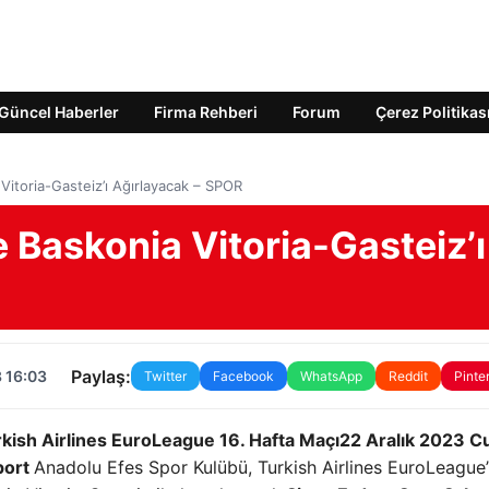
Güncel Haberler
Firma Rehberi
Forum
Çerez Politikas
Vitoria-Gasteiz’ı Ağırlayacak – SPOR
 Baskonia Vitoria-Gasteiz’ı
Paylaş:
 16:03
Twitter
Facebook
WhatsApp
Reddit
Pinte
kish Airlines EuroLeague 16. Hafta Maçı
22 Aralık 2023 
port
Anadolu Efes Spor Kulübü, Turkish Airlines EuroLeague’