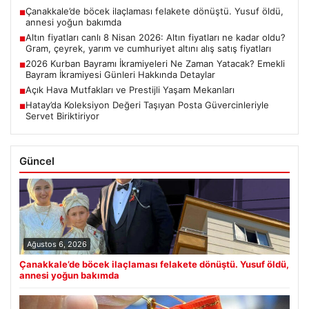
Çanakkale’de böcek ilaçlaması felakete dönüştü. Yusuf öldü,
■
annesi yoğun bakımda
Altın fiyatları canlı 8 Nisan 2026: Altın fiyatları ne kadar oldu?
■
Gram, çeyrek, yarım ve cumhuriyet altını alış satış fiyatları
2026 Kurban Bayramı İkramiyeleri Ne Zaman Yatacak? Emekli
■
Bayram İkramiyesi Günleri Hakkında Detaylar
Açık Hava Mutfakları ve Prestijli Yaşam Mekanları
■
Hatay’da Koleksiyon Değeri Taşıyan Posta Güvercinleriyle
■
Servet Biriktiriyor
Güncel
Ağustos 6, 2026
Çanakkale’de böcek ilaçlaması felakete dönüştü. Yusuf öldü,
annesi yoğun bakımda