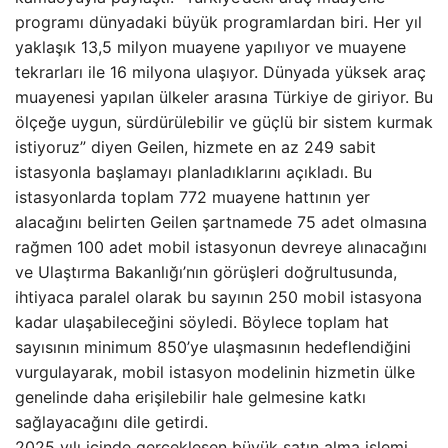
programı dünyadaki büyük programlardan biri. Her yıl
yaklaşık 13,5 milyon muayene yapılıyor ve muayene
tekrarları ile 16 milyona ulaşıyor. Dünyada yüksek araç
muayenesi yapılan ülkeler arasına Türkiye de giriyor. Bu
ölçeğe uygun, sürdürülebilir ve güçlü bir sistem kurmak
istiyoruz” diyen Geilen, hizmete en az 249 sabit
istasyonla başlamayı planladıklarını açıkladı. Bu
istasyonlarda toplam 772 muayene hattının yer
alacağını belirten Geilen şartnamede 75 adet olmasına
rağmen 100 adet mobil istasyonun devreye alınacağını
ve Ulaştırma Bakanlığı’nın görüşleri doğrultusunda,
ihtiyaca paralel olarak bu sayının 250 mobil istasyona
kadar ulaşabileceğini söyledi. Böylece toplam hat
sayısının minimum 850’ye ulaşmasının hedeflendiğini
vurgulayarak, mobil istasyon modelinin hizmetin ülke
genelinde daha erişilebilir hale gelmesine katkı
sağlayacağını dile getirdi.
2025 yılı içinde gerçekleşen büyük satın alma işlemi