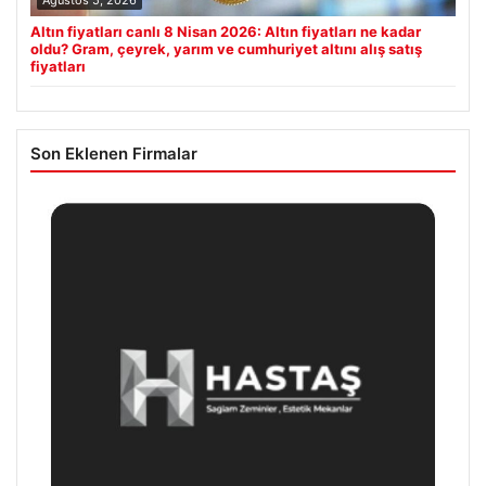
Ağustos 5, 2026
Altın fiyatları canlı 8 Nisan 2026: Altın fiyatları ne kadar
oldu? Gram, çeyrek, yarım ve cumhuriyet altını alış satış
fiyatları
Son Eklenen Firmalar