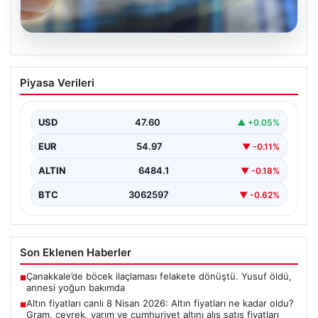
05.08.2026
Altın fiyatları canlı 8 Nisan 2026: Altın
Piyasa Verileri
fiyatları ne kadar oldu? Gram, çeyrek,
yarım ve cumhuriyet altını alış satış
fiyatları
USD
47.60
▲ +0.05%
EUR
54.97
▼ -0.11%
ALTIN
6484.1
▼ -0.18%
BTC
3062597
▼ -0.62%
Son Eklenen Haberler
Çanakkale’de böcek ilaçlaması felakete dönüştü. Yusuf öldü,
■
annesi yoğun bakımda
Altın fiyatları canlı 8 Nisan 2026: Altın fiyatları ne kadar oldu?
■
Gram, çeyrek, yarım ve cumhuriyet altını alış satış fiyatları