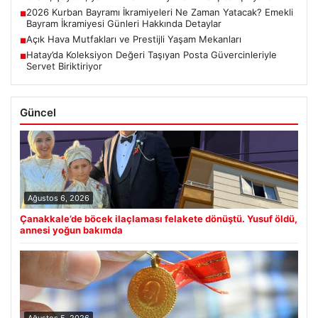
2026 Kurban Bayramı İkramiyeleri Ne Zaman Yatacak? Emekli
■
Bayram İkramiyesi Günleri Hakkında Detaylar
Açık Hava Mutfakları ve Prestijli Yaşam Mekanları
■
Hatay’da Koleksiyon Değeri Taşıyan Posta Güvercinleriyle
■
Servet Biriktiriyor
Güncel
Ağustos 6, 2026
Çanakkale’de böcek ilaçlaması felakete dönüştü. Yusuf öldü,
annesi yoğun bakımda