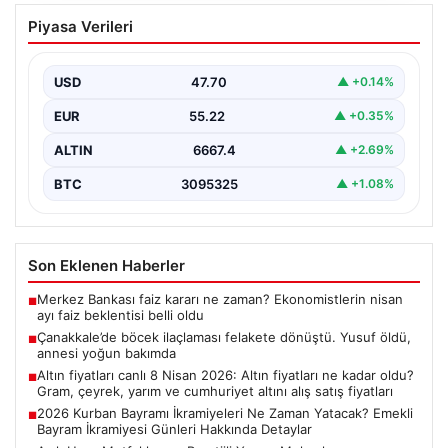
Çanakkale’de böcek ilaçlaması felakete
Piyasa Verileri
dönüştü. Yusuf öldü, annesi yoğun
bakımda
USD
47.70
▲ +0.14%
EUR
55.22
▲ +0.35%
ALTIN
6667.4
▲ +2.69%
BTC
3095325
▲ +1.08%
Son Eklenen Haberler
Merkez Bankası faiz kararı ne zaman? Ekonomistlerin nisan
■
ayı faiz beklentisi belli oldu
Çanakkale’de böcek ilaçlaması felakete dönüştü. Yusuf öldü,
■
annesi yoğun bakımda
Altın fiyatları canlı 8 Nisan 2026: Altın fiyatları ne kadar oldu?
■
Gram, çeyrek, yarım ve cumhuriyet altını alış satış fiyatları
2026 Kurban Bayramı İkramiyeleri Ne Zaman Yatacak? Emekli
■
Bayram İkramiyesi Günleri Hakkında Detaylar