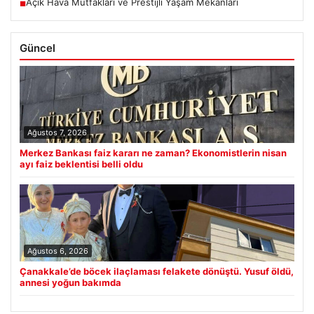
Açık Hava Mutfakları ve Prestijli Yaşam Mekanları
■
Güncel
Ağustos 7, 2026
Merkez Bankası faiz kararı ne zaman? Ekonomistlerin nisan
ayı faiz beklentisi belli oldu
Ağustos 6, 2026
Çanakkale’de böcek ilaçlaması felakete dönüştü. Yusuf öldü,
annesi yoğun bakımda