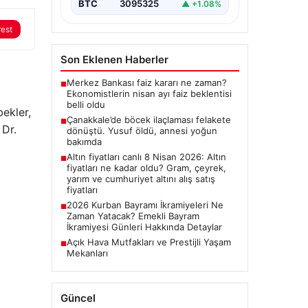
BTC
3095325
▲ +1.08%
rest
Son Eklenen Haberler
Merkez Bankası faiz kararı ne zaman?
■
Ekonomistlerin nisan ayı faiz beklentisi
belli oldu
ekler,
Çanakkale’de böcek ilaçlaması felakete
■
 Dr.
dönüştü. Yusuf öldü, annesi yoğun
bakımda
Altın fiyatları canlı 8 Nisan 2026: Altın
■
fiyatları ne kadar oldu? Gram, çeyrek,
yarım ve cumhuriyet altını alış satış
fiyatları
2026 Kurban Bayramı İkramiyeleri Ne
■
Zaman Yatacak? Emekli Bayram
İkramiyesi Günleri Hakkında Detaylar
Açık Hava Mutfakları ve Prestijli Yaşam
■
Mekanları
Güncel