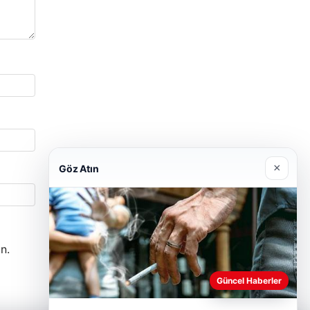
×
Göz Atın
n.
Güncel Haberler