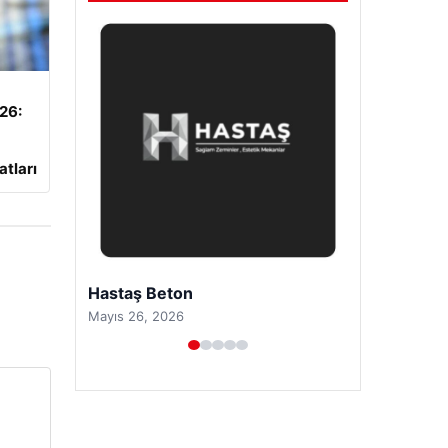
026:
atları
Prenses Night Club
Nisan 29, 2026