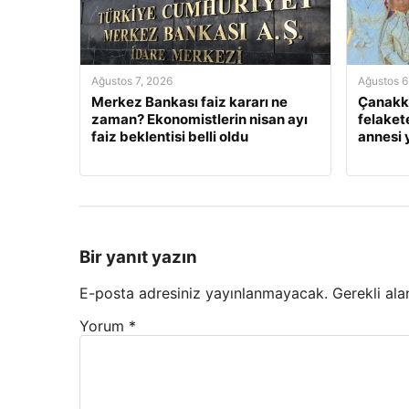
Ağustos 7, 2026
Ağustos 6
Merkez Bankası faiz kararı ne
Çanakka
zaman? Ekonomistlerin nisan ayı
felaket
faiz beklentisi belli oldu
annesi
Bir yanıt yazın
E-posta adresiniz yayınlanmayacak.
Gerekli ala
Yorum
*