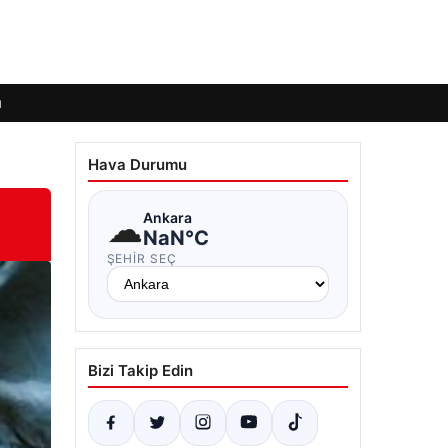
ı
Hava Durumu
”
☁
Ankara
NaN°C
ŞEHIR SEÇ
Bizi Takip Edin