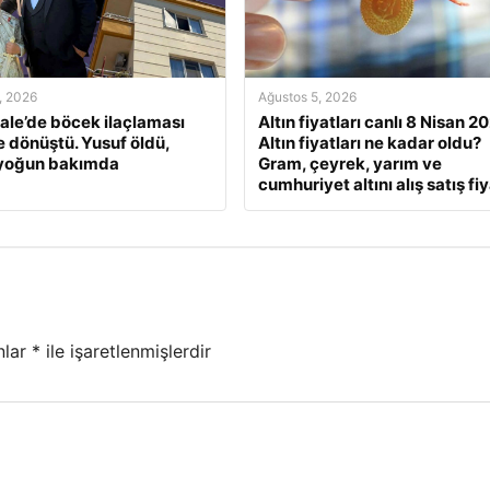
, 2026
Ağustos 5, 2026
le’de böcek ilaçlaması
Altın fiyatları canlı 8 Nisan 2
e dönüştü. Yusuf öldü,
Altın fiyatları ne kadar oldu?
 yoğun bakımda
Gram, çeyrek, yarım ve
cumhuriyet altını alış satış fiy
nlar
*
ile işaretlenmişlerdir