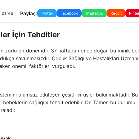
Paylaş:
 01:46
Twitter
Facebook
WhatsApp
Reddit
Pinte
er İçin Tehditler
n zorlu bir dönemdir. 37 haftadan önce doğan bu minik beb
oldukça savunmasızdır. Çocuk Sağlığı ve Hastalıkları Uzmanı
en önemli faktörleri vurguladı.
istemini olumsuz etkileyen çeşitli virüsler bulunmaktadır. Bu
ak, bebeklerin sağlığını tehdit edebilir. Dr. Tamer, bu durumu
raladı:
ırmak