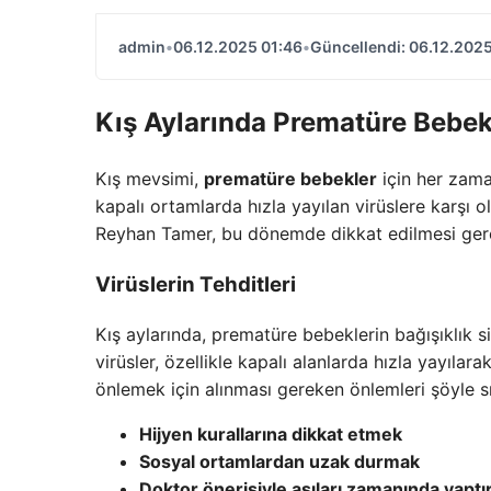
admin
•
06.12.2025 01:46
•
Güncellendi: 06.12.2025
Kış Aylarında Prematüre Bebekl
Kış mevsimi,
prematüre bebekler
için her zama
kapalı ortamlarda hızla yayılan virüslere karşı 
Reyhan Tamer, bu dönemde dikkat edilmesi gerek
Virüslerin Tehditleri
Kış aylarında, prematüre bebeklerin bağışıklık s
virüsler, özellikle kapalı alanlarda hızla yayılar
önlemek için alınması gereken önlemleri şöyle sı
Hijyen kurallarına dikkat etmek
Sosyal ortamlardan uzak durmak
Doktor önerisiyle aşıları zamanında yapt