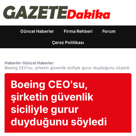
Güncel Haberler
Firma Rehberi
Forum
Çerez Politikası
Haberler
›
Güncel Haberler
›
Boeing CEO'su, şirketin güvenlik siciliyle gurur duyduğunu söyledi
Boeing CEO'su,
şirketin güvenlik
siciliyle gurur
duyduğunu söyledi