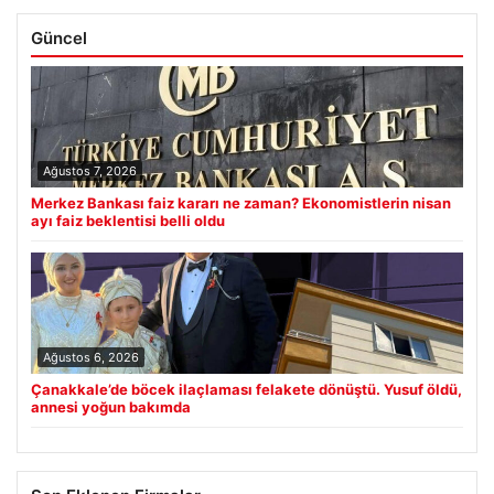
Güncel
Ağustos 7, 2026
Merkez Bankası faiz kararı ne zaman? Ekonomistlerin nisan
ayı faiz beklentisi belli oldu
Ağustos 6, 2026
Çanakkale’de böcek ilaçlaması felakete dönüştü. Yusuf öldü,
annesi yoğun bakımda