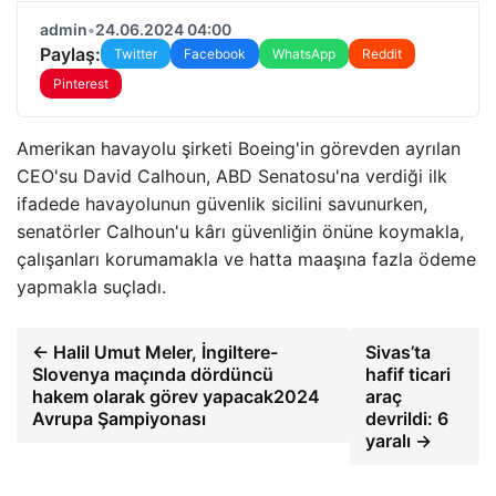
admin
•
24.06.2024 04:00
Paylaş:
Twitter
Facebook
WhatsApp
Reddit
Pinterest
Amerikan havayolu şirketi Boeing'in görevden ayrılan
CEO'su David Calhoun, ABD Senatosu'na verdiği ilk
ifadede havayolunun güvenlik sicilini savunurken,
senatörler Calhoun'u kârı güvenliğin önüne koymakla,
çalışanları korumamakla ve hatta maaşına fazla ödeme
yapmakla suçladı.
← Halil Umut Meler, İngiltere-
Sivas’ta
Slovenya maçında dördüncü
hafif ticari
hakem olarak görev yapacak2024
araç
Avrupa Şampiyonası
devrildi: 6
yaralı →