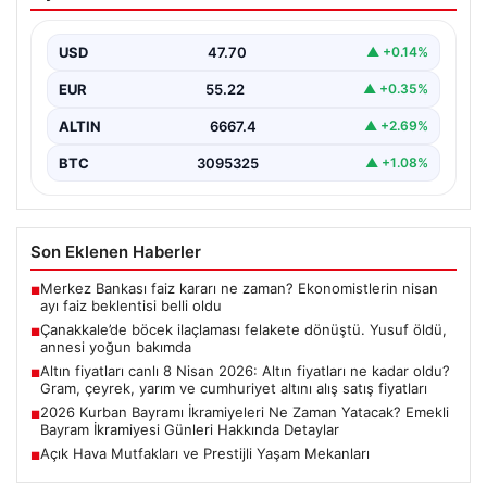
dönüştü. Yusuf öldü, annesi yoğun
bakımda
USD
47.70
▲ +0.14%
EUR
55.22
▲ +0.35%
ALTIN
6667.4
▲ +2.69%
BTC
3095325
▲ +1.08%
Son Eklenen Haberler
Merkez Bankası faiz kararı ne zaman? Ekonomistlerin nisan
■
ayı faiz beklentisi belli oldu
Çanakkale’de böcek ilaçlaması felakete dönüştü. Yusuf öldü,
■
annesi yoğun bakımda
Altın fiyatları canlı 8 Nisan 2026: Altın fiyatları ne kadar oldu?
■
Gram, çeyrek, yarım ve cumhuriyet altını alış satış fiyatları
2026 Kurban Bayramı İkramiyeleri Ne Zaman Yatacak? Emekli
■
Bayram İkramiyesi Günleri Hakkında Detaylar
Açık Hava Mutfakları ve Prestijli Yaşam Mekanları
■