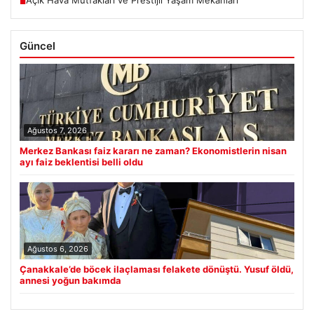
■
Güncel
Ağustos 7, 2026
Merkez Bankası faiz kararı ne zaman? Ekonomistlerin nisan
ayı faiz beklentisi belli oldu
Ağustos 6, 2026
Çanakkale’de böcek ilaçlaması felakete dönüştü. Yusuf öldü,
annesi yoğun bakımda