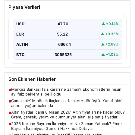
Çanakkale’de böcek ilaçlaması felakete
Piyasa Verileri
dönüştü. Yusuf öldü, annesi yoğun
bakımda
USD
47.70
▲ +0.14%
EUR
55.22
▲ +0.35%
ALTIN
6667.4
▲ +2.69%
BTC
3095325
▲ +1.08%
Son Eklenen Haberler
Merkez Bankası faiz kararı ne zaman? Ekonomistlerin nisan
■
ayı faiz beklentisi belli oldu
Çanakkale’de böcek ilaçlaması felakete dönüştü. Yusuf öldü,
■
annesi yoğun bakımda
Altın fiyatları canlı 8 Nisan 2026: Altın fiyatları ne kadar oldu?
■
Gram, çeyrek, yarım ve cumhuriyet altını alış satış fiyatları
2026 Kurban Bayramı İkramiyeleri Ne Zaman Yatacak? Emekli
■
Bayram İkramiyesi Günleri Hakkında Detaylar
Açık Hava Mutfakları ve Prestijli Yaşam Mekanları