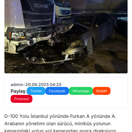
admin
•
20.09.2025 04:25
Paylaş:
Twitter
Facebook
WhatsApp
Reddit
Pinterest
D-100 Yolu İstanbul yönünde Furkan A yönünde A.
Arabanın yönetimi olan sürücü, minibüs yolunun
kenarındaki yolun yol kenarından sonra direksiyon