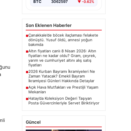
BTC
3062597
▼ -0.62%
Son Eklenen Haberler
Çanakkale’de böcek ilaçlaması felakete
■
dönüştü. Yusuf öldü, annesi yoğun
bakımda
Altın fiyatları canlı 8 Nisan 2026: Altın
■
fiyatları ne kadar oldu? Gram, çeyrek,
yarım ve cumhuriyet altını alış satış
fiyatları
uğunu
2026 Kurban Bayramı İkramiyeleri Ne
■
a
Zaman Yatacak? Emekli Bayram
İkramiyesi Günleri Hakkında Detaylar
Açık Hava Mutfakları ve Prestijli Yaşam
■
Mekanları
Hatay’da Koleksiyon Değeri Taşıyan
■
Posta Güvercinleriyle Servet Biriktiriyor
ı
mli
Güncel