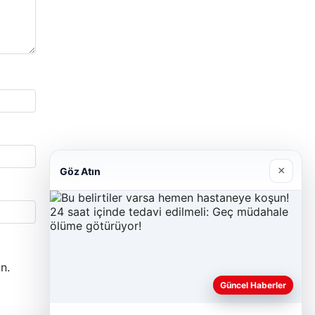
×
Göz Atın
n.
Güncel Haberler