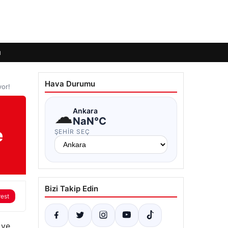
ı
Hava Durumu
yor!
☁
Ankara
NaN°C
e
ŞEHIR SEÇ
Bizi Takip Edin
rest
 ve