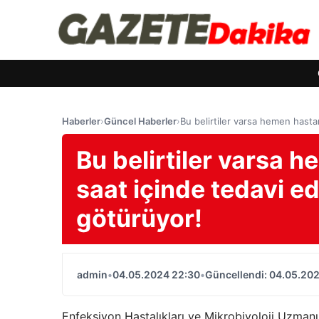
Haberler
›
Güncel Haberler
›
Bu belirtiler varsa hemen hast
Bu belirtiler varsa 
saat içinde tedavi e
götürüyor!
admin
•
04.05.2024 22:30
•
Güncellendi: 04.05.20
Enfeksiyon Hastalıkları ve Mikrobiyoloji Uzma