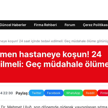
Güncel Haberler
Firma Rehberi
Forum
Çerez Politikas
aneye koşun! 24 saat içinde tedavi edilmeli: Geç müdahale ölüme götürü
hemen hastaneye koşun! 24
dilmeli: Geç müdahale ölüm
Paylaş:
24 22:30
Twitter
Facebook
WhatsApp
Reddit
Pinte
nı Dr. Mehmet Uluğ, son dönemde giderek yaygınlaşan sıtma