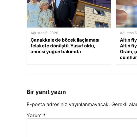
Ağustos 6, 2026
Ağustos 5
Çanakkale’de böcek ilaçlaması
Altın fi
felakete dönüştü. Yusuf öldü,
Altın fi
annesi yoğun bakımda
Gram, ç
cumhuriy
Bir yanıt yazın
E-posta adresiniz yayınlanmayacak.
Gerekli ala
Yorum
*