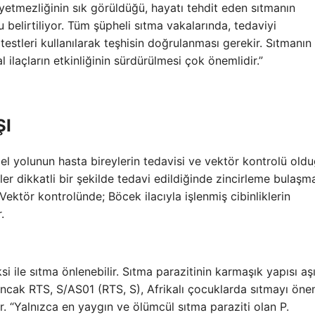
an yetmezliğinin sık görüldüğü, hayatı tehdit eden sıtmanın
ğu belirtiliyor. Tüm şüpheli sıtma vakalarında, tedaviyi
stleri kullanılarak teşhisin doğrulanması gerekir. Sıtmanın
 ilaçların etkinliğinin sürdürülmesi çok önemlidir.”
ŞI
l yolunun hasta bireylerin tedavisi ve vektör kontrolü old
ler dikkatli bir şekilde tedavi edildiğinde zincirleme bulaşm
 Vektör kontrolünde; Böcek ilacıyla işlenmiş cibinliklerin
.
 ile sıtma önlenebilir. Sıtma parazitinin karmaşık yapısı aş
. Ancak RTS, S/AS01 (RTS, S), Afrikalı çocuklarda sıtmayı öne
r. “Yalnızca en yaygın ve ölümcül sıtma paraziti olan P.