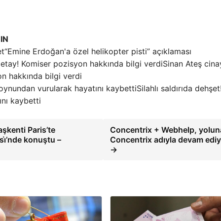
IN
“Emine Erdoğan'a özel helikopter pisti” açıklaması
Sinan Ateş cina
n hakkında bilgi verdi
Silahlı saldırıda dehşet
nı kaybetti
şkenti Paris’te
Concentrix + Webhelp, yolun
sı̇’nde konuştu –
Concentrix adıyla devam ediy
→