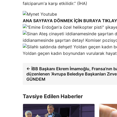
falciparum'a karşı etkilidir.” (İHA)
ANA SAYFAYA DÖNMEK İÇİN BURAYA TIKLAY
iddianamesinde şaşırtan detay! Komiser pozisyo
Yoldan geçen kadın boynundan vurularak hayatı
← İBB Başkanı Ekrem İmamoğlu, Fransa’nın ba
düzenlenen ‘Avrupa Beledı̇ye Başkanları Zı̇rve
GÜNDEM
Tavsiye Edilen Haberler