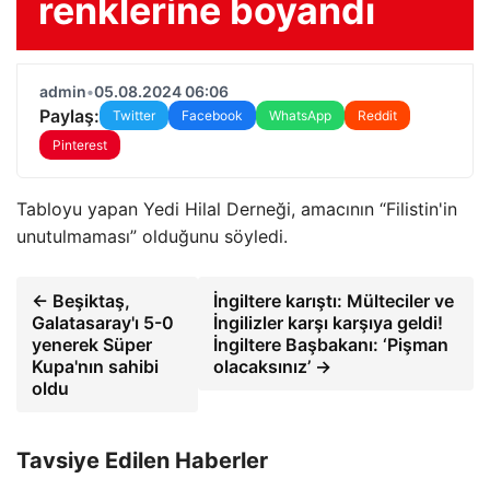
renklerine boyandı
admin
•
05.08.2024 06:06
Paylaş:
Twitter
Facebook
WhatsApp
Reddit
Pinterest
Tabloyu yapan Yedi Hilal Derneği, amacının “Filistin'in
unutulmaması” olduğunu söyledi.
← Beşiktaş,
İngiltere karıştı: Mülteciler ve
Galatasaray'ı 5-0
İngilizler karşı karşıya geldi!
yenerek Süper
İngiltere Başbakanı: ‘Pişman
Kupa'nın sahibi
olacaksınız’ →
oldu
Tavsiye Edilen Haberler