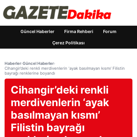
Güncel Haberler
Firma Rehberi
Forum
Çerez Politikası
Haberler
›
Güncel Haberler
›
Cihangir’deki renkli merdivenlerin ‘ayak basılmayan kısmı’ Filistin
bayrağı renklerine boyandı
Cihangir’deki renkli
merdivenlerin ‘ayak
basılmayan kısmı’
Filistin bayrağı