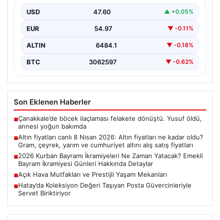
yarım ve cumhuriyet altını alış satış
fiyatları
USD
47.60
▲ +0.05%
EUR
54.97
▼ -0.11%
ALTIN
6484.1
▼ -0.18%
BTC
3062597
▼ -0.62%
Son Eklenen Haberler
Çanakkale’de böcek ilaçlaması felakete dönüştü. Yusuf öldü,
■
annesi yoğun bakımda
Altın fiyatları canlı 8 Nisan 2026: Altın fiyatları ne kadar oldu?
■
Gram, çeyrek, yarım ve cumhuriyet altını alış satış fiyatları
2026 Kurban Bayramı İkramiyeleri Ne Zaman Yatacak? Emekli
■
Bayram İkramiyesi Günleri Hakkında Detaylar
Açık Hava Mutfakları ve Prestijli Yaşam Mekanları
■
Hatay’da Koleksiyon Değeri Taşıyan Posta Güvercinleriyle
■
Servet Biriktiriyor