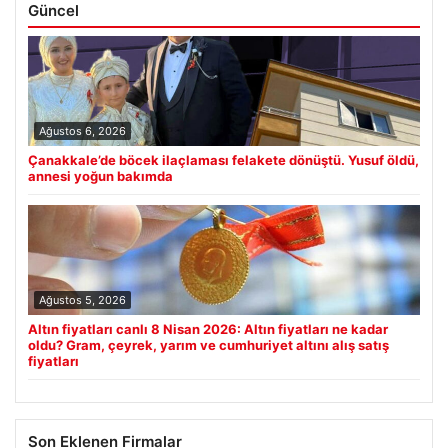
Güncel
Ağustos 6, 2026
Çanakkale’de böcek ilaçlaması felakete dönüştü. Yusuf öldü,
annesi yoğun bakımda
Ağustos 5, 2026
Altın fiyatları canlı 8 Nisan 2026: Altın fiyatları ne kadar
oldu? Gram, çeyrek, yarım ve cumhuriyet altını alış satış
fiyatları
Son Eklenen Firmalar