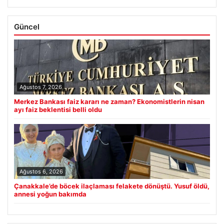
Güncel
Ağustos 7, 2026
Merkez Bankası faiz kararı ne zaman? Ekonomistlerin nisan
ayı faiz beklentisi belli oldu
Ağustos 6, 2026
Çanakkale’de böcek ilaçlaması felakete dönüştü. Yusuf öldü,
annesi yoğun bakımda