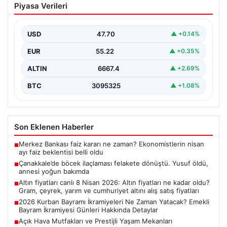
Piyasa Verileri
dönüştü. Yusuf öldü, annesi yoğun
bakımda
USD
47.70
▲ +0.14%
EUR
55.22
▲ +0.35%
ALTIN
6667.4
▲ +2.69%
BTC
3095325
▲ +1.08%
Son Eklenen Haberler
Merkez Bankası faiz kararı ne zaman? Ekonomistlerin nisan
■
ayı faiz beklentisi belli oldu
Çanakkale’de böcek ilaçlaması felakete dönüştü. Yusuf öldü,
■
annesi yoğun bakımda
Altın fiyatları canlı 8 Nisan 2026: Altın fiyatları ne kadar oldu?
■
Gram, çeyrek, yarım ve cumhuriyet altını alış satış fiyatları
2026 Kurban Bayramı İkramiyeleri Ne Zaman Yatacak? Emekli
■
Bayram İkramiyesi Günleri Hakkında Detaylar
Açık Hava Mutfakları ve Prestijli Yaşam Mekanları
■