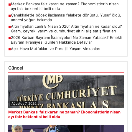
Merkez Bankası faiz kararı ne zaman? Ekonomistlerin nisan
■
ayı faiz beklentisi belli oldu
Çanakkale’de böcek ilaçlaması felakete dönüştü. Yusuf öldü,
■
annesi yoğun bakımda
Altın fiyatları canlı 8 Nisan 2026: Altın fiyatları ne kadar oldu?
■
Gram, çeyrek, yarım ve cumhuriyet altını alış satış fiyatları
2026 Kurban Bayramı İkramiyeleri Ne Zaman Yatacak? Emekli
■
Bayram İkramiyesi Günleri Hakkında Detaylar
Açık Hava Mutfakları ve Prestijli Yaşam Mekanları
■
Güncel
Ağustos 7, 2026
Merkez Bankası faiz kararı ne zaman? Ekonomistlerin nisan
ayı faiz beklentisi belli oldu