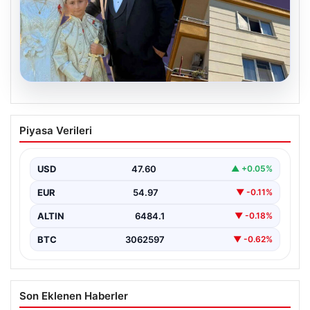
06.08.2026
Çanakkale’de böcek ilaçlaması felakete
Piyasa Verileri
dönüştü. Yusuf öldü, annesi yoğun
bakımda
USD
47.60
▲ +0.05%
EUR
54.97
▼ -0.11%
ALTIN
6484.1
▼ -0.18%
BTC
3062597
▼ -0.62%
Son Eklenen Haberler