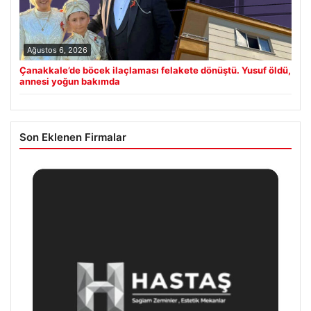
Ağustos 6, 2026
Çanakkale’de böcek ilaçlaması felakete dönüştü. Yusuf öldü,
annesi yoğun bakımda
Son Eklenen Firmalar