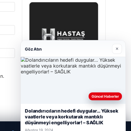
×
Göz Atın
n.
Hastaş Beton
Mayıs 26, 2026
Güncel Haberler
Dolandırıcıların hedefi duygular… Yüksek
vaatlerle veya korkutarak mantıklı
düşünmeyi engelliyorlar! – SAĞLIK
Ağustos 19, 2024