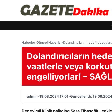
Haberler
›
Güncel Haberler
›
Dolandırıcıların hedefi duygula
Dolandırıcıların hed
vaatlerle veya korku
engelliyorlar! – SAĞ
admin
•
19.08.2024 17:01
•
Güncellendi: 19.08.2024
Deneyimli klinik psikolog Sera Elbaşoğlu, çekici