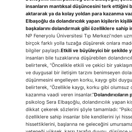
insanların mantıksal düşüncesini terk ettiğini 
aktararak ya da kolay yoldan para kazanma vaadi
Elbaşoğlu da dolandırıcılık yapan kişilerin kişil
başkalarını dolandırmak gibi özelliklere sahip in
NP Feneryolu Üniversitesi Tıp Merkezi'nden uzma
birçok farklı yolla tuzağa düşürerek onlara maddi
bilgiler paylaştı.
Etkili ve büyüleyici bir şekilde 
insanları bile tuzaklarına düşürebilen dolandırıcı
belirterek, “Öncelikle etkili ve çekici bir yakla
ve duygusal bir iletişim tarzını benimseyen dola
düşünmesini engelleyen korku, kaygı gibi duygula
belirterek, “Özellikle kaygı, korku gibi olumsuz 
kazanma vaadi veren insanlar.”
Dolandırıcıların 
psikolog Sera Elbaşoğlu, dolandırıcılık yapan kiş
dikkat çekerek sözlerini şöyle tamamladı: “Psik
özelliklere sahip insanlar bile kendilerini iyi hiss
hissettiklerini, başlarına ne geleceğini umursama
yeteneği yüksek, karşı tarafın duygu, düşünce ve