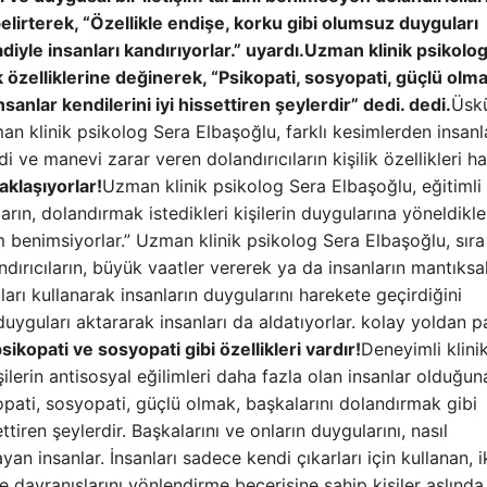
belirterek, “Özellikle endişe, korku gibi olumsuz duyguları
yle insanları kandırıyorlar.” uyardı.
Uzman klinik psikolo
ik özelliklerine değinerek, “Psikopati, sosyopati, güçlü olma
sanlar kendilerini iyi hissettiren şeylerdir” dedi. dedi.
Üsk
n klinik psikolog Sera Elbaşoğlu, farklı kesimlerden insanl
 ve manevi zarar veren dolandırıcıların kişilik özellikleri h
yaklaşıyorlar!
Uzman klinik psikolog Sera Elbaşoğlu, eğitimli
ların, dolandırmak istedikleri kişilerin duygularına yöneldikle
şım benimsiyorlar.” Uzman klinik psikolog Sera Elbaşoğlu, sıra
ndırıcıların, büyük vaatler vererek ya da insanların mantıksa
rı kullanarak insanların duygularını harekete geçirdiğini
duyguları aktararak insanları da aldatıyorlar. kolay yoldan p
psikopati ve sosyopati gibi özellikleri vardır!
Deneyimli klini
ilerin antisosyal eğilimleri daha fazla olan insanlar olduğun
opati, sosyopati, güçlü olmak, başkalarını dolandırmak gibi
ettiren şeylerdir. Başkalarını ve onların duygularını, nasıl
yan insanlar. İnsanları sadece kendi çıkarları için kullanan, 
 davranışlarını yönlendirme becerisine sahip kişiler aslınd