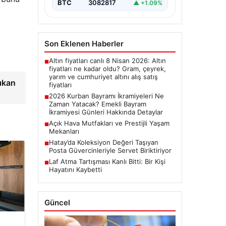
bayram ikramiyelerinin ne…
BTC
3082817
▲ +1.09%
Son Eklenen Haberler
Altın fiyatları canlı 8 Nisan 2026: Altın
■
fiyatları ne kadar oldu? Gram, çeyrek,
yarım ve cumhuriyet altını alış satış
ıkan
fiyatları
2026 Kurban Bayramı İkramiyeleri Ne
■
Zaman Yatacak? Emekli Bayram
İkramiyesi Günleri Hakkında Detaylar
Açık Hava Mutfakları ve Prestijli Yaşam
■
Mekanları
Hatay’da Koleksiyon Değeri Taşıyan
■
Posta Güvercinleriyle Servet Biriktiriyor
Laf Atma Tartışması Kanlı Bitti: Bir Kişi
■
Hayatını Kaybetti
Güncel