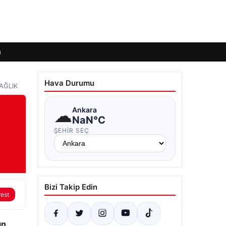
ı
Hava Durumu
SAĞLIK
☁
Ankara
NaN°C
ŞEHIR SEÇ
Bizi Takip Edin
rest
ın,