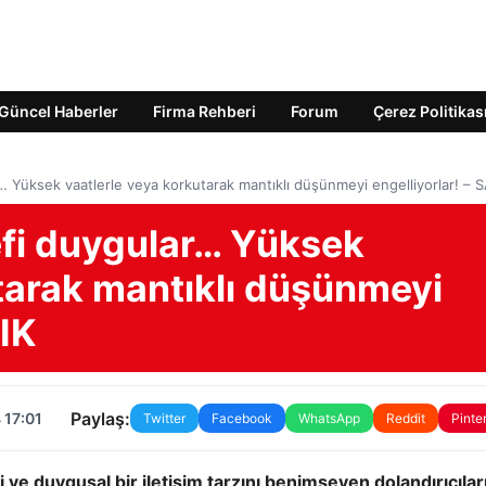
Güncel Haberler
Firma Rehberi
Forum
Çerez Politikas
r… Yüksek vaatlerle veya korkutarak mantıklı düşünmeyi engelliyorlar! – 
efi duygular… Yüksek
tarak mantıklı düşünmeyi
LIK
Paylaş:
 17:01
Twitter
Facebook
WhatsApp
Reddit
Pinte
 ve duygusal bir iletişim tarzını benimseyen dolandırıcılar