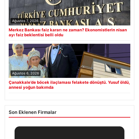
Ağustos 7, 2026
Merkez Bankası faiz kararı ne zaman? Ekonomistlerin nisan
ayı faiz beklentisi belli oldu
Ağustos 6, 2026
Çanakkale’de böcek ilaçlaması felakete dönüştü. Yusuf öldü,
annesi yoğun bakımda
Son Eklenen Firmalar