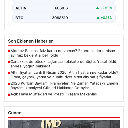
ALTIN
6660.6
▲ +2.59%
BTC
3098510
▲ +0.13%
Son Eklenen Haberler
Merkez Bankası faiz kararı ne zaman? Ekonomistlerin nisan
■
ayı faiz beklentisi belli oldu
Çanakkale’de böcek ilaçlaması felakete dönüştü. Yusuf öldü,
■
annesi yoğun bakımda
Altın fiyatları canlı 8 Nisan 2026: Altın fiyatları ne kadar oldu?
■
Gram, çeyrek, yarım ve cumhuriyet altını alış satış fiyatları
2026 Kurban Bayramı İkramiyeleri Ne Zaman Yatacak? Emekli
■
Bayram İkramiyesi Günleri Hakkında Detaylar
Açık Hava Mutfakları ve Prestijli Yaşam Mekanları
■
Güncel