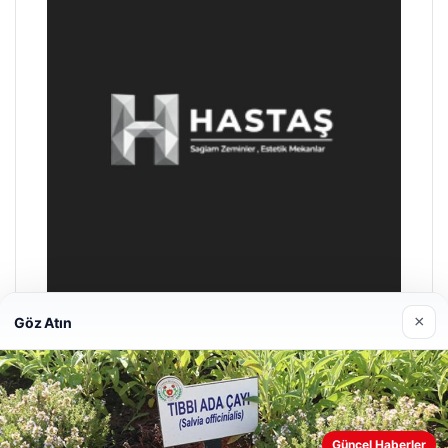
×
Göz Atın
Prenses Night Club
Nisan 29, 2026
Güncel Haberler