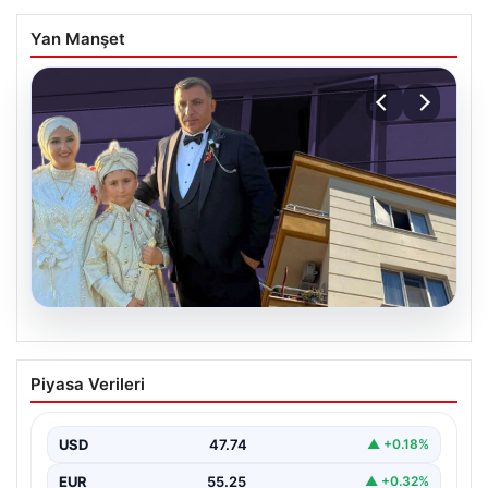
Yan Manşet
06.08.2026
Çanakkale’de böcek ilaçlaması felakete
Piyasa Verileri
dönüştü. Yusuf öldü, annesi yoğun
bakımda
USD
47.74
▲ +0.18%
EUR
55.25
▲ +0.32%