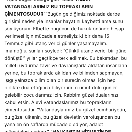
VATANDAŞLARIMIZ BU TOPRAKLARIN
ÇİMENTOSUDUR”
“Bugün geldiğimiz noktada darbe
girişimi nedeniyle insanlar hayatını kaybetti ama şunu
söylüyorum: Elbette bugünün de hukuk önünde hesap
verilmesi için mücadele etmeliyiz ki bir daha 15
Temmuz gibi utanç verici günler yaşamayalım.
İmamoğlu, şunları söyledi: “Çünkü utanç verici bir güne
dönüştü.” yıllar geçtikçe terk edilmek. Bu bakımdan, bu
milleti uydurma tavır ve davranışlarla aldatan insanların
yerine, bu topraklarda akıldan ve bilimden sapmayan,
ışığı yalnızca bilim olan bir sürecin olması için hep
birlikte dua ettiğinizi biliyorum. o umut dolu günler
gelebilir çocuklarımız için. Rabbim güzel dualarınızı
kabul etsin. Alevi vatandaşlarımız bu toprakların
çimentosudur. “Vatandaşlarımız bu güzel cumhuriyetin,
bu güzel ülkenin, bu güzel devletin varoluşundan bu
yana en ön saflarda mücadele ediyor, adalet
mücadelesi veriyor.”
“HALKIMIZIN HİZMETİNDE