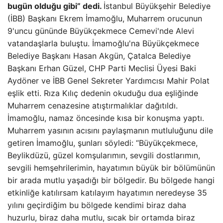
bugün olduğu gibi” dedi.
İstanbul Büyükşehir Belediye
(İBB) Başkanı Ekrem İmamoğlu, Muharrem orucunun
9'uncu gününde Büyükçekmece Cemevi'nde Alevi
vatandaşlarla buluştu. İmamoğlu'na Büyükçekmece
Belediye Başkanı Hasan Akgün, Çatalca Belediye
Başkanı Erhan Güzel, CHP Parti Meclisi Üyesi Baki
Aydöner ve İBB Genel Sekreter Yardımcısı Mahir Polat
eşlik etti. Rıza Kılıç dedenin okuduğu dua eşliğinde
Muharrem cenazesine atıştırmalıklar dağıtıldı.
İmamoğlu, namaz öncesinde kısa bir konuşma yaptı.
Muharrem yasının acısını paylaşmanın mutluluğunu dile
getiren İmamoğlu, şunları söyledi: “Büyükçekmece,
Beylikdüzü, güzel komşularımın, sevgili dostlarımın,
sevgili hemşehrilerimin, hayatımın büyük bir bölümünün
bir arada mutlu yaşadığı bir bölgedir. Bu bölgede hangi
etkinliğe katılırsam katılayım hayatımın neredeyse 35
yılını geçirdiğim bu bölgede kendimi biraz daha
huzurlu, biraz daha mutlu, sıcak bir ortamda biraz