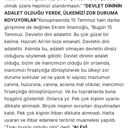
olmak üzere hepimizi utandırmasın.”
“DEVLET DİNİNİN
ADALET OLDUĞU YERDE, ÜLKEMİZİ ZOR DURUMA
KOYUYORLAR”
Konuşmasında 15 Temmuz hain darbe
girişimine de değinen Ekrem İmamoğlu, “Bugün 15
Temmuz. Devletin dini adalettir. Bu çok güzel bir
kelime. Hazreti Ali'nin bize emaneti. Devletin dini
adalettir. Aslında bu, adaleti olmayan devletin dinsiz
olduğunu söylemek gibidir. Devlet dininin adalet
olduğu, bizim de inancımızın olduğu bir ortamda,
inancımızı fırsatçılığa dönüştürerek bu ülkeyi zor
duruma soktular ve ne yazık ki sayısız mazlumun
canına, huzuruna, canına, acısına mal oldular, inancımızı
fırsatçılığa dönüştürüyoruz. Ve bu topraklarda buna
hoşgörü gösterildi. Onlarca yıl. Pek çok kişinin uyarısı
dikkate alınmadı. Birçok insanın sorunları duyulmadan
kaldı. Pek çok kişinin ihbarı dikkate alınmadı. Hatta
uyaran ve ihbar edenlere terörist muamelesi yapıldı.
“Tıpkı bugün olduğu gibi” dedi.
“ALEVİ