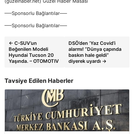
(guzelhaber.net) Güzel Haber Masası
—–Sponsorlu Bağlantılar—–
—–Sponsorlu Bağlantılar—–
← C-SUV’un
DSÖ’den ‘Yaz Covid’i
Beğenilen Modeli
alarmı! “Dünya çapında
Hyundai Tucson 20
baskın hale geldi”
Yaşında. – OTOMOTIV
diyerek uyardı →
Tavsiye Edilen Haberler