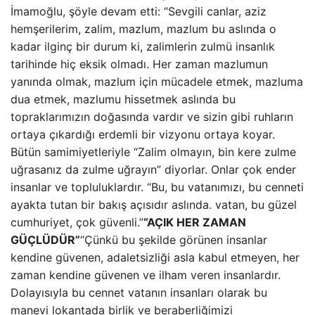
İmamoğlu, şöyle devam etti: “Sevgili canlar, aziz
hemşerilerim, zalim, mazlum, mazlum bu aslında o
kadar ilginç bir durum ki, zalimlerin zulmü insanlık
tarihinde hiç eksik olmadı. Her zaman mazlumun
yanında olmak, mazlum için mücadele etmek, mazluma
dua etmek, mazlumu hissetmek aslında bu
topraklarımızın doğasında vardır ve sizin gibi ruhların
ortaya çıkardığı erdemli bir vizyonu ortaya koyar.
Bütün samimiyetleriyle “Zalim olmayın, bin kere zulme
uğrasanız da zulme uğrayın” diyorlar. Onlar çok ender
insanlar ve topluluklardır. “Bu, bu vatanımızı, bu cenneti
ayakta tutan bir bakış açısıdır aslında. vatan, bu güzel
cumhuriyet, çok güvenli.”
“AÇIK HER ZAMAN
GÜÇLÜDÜR”
“Çünkü bu şekilde görünen insanlar
kendine güvenen, adaletsizliği asla kabul etmeyen, her
zaman kendine güvenen ve ilham veren insanlardır.
Dolayısıyla bu cennet vatanın insanları olarak bu
manevi lokantada birlik ve beraberliğimizi