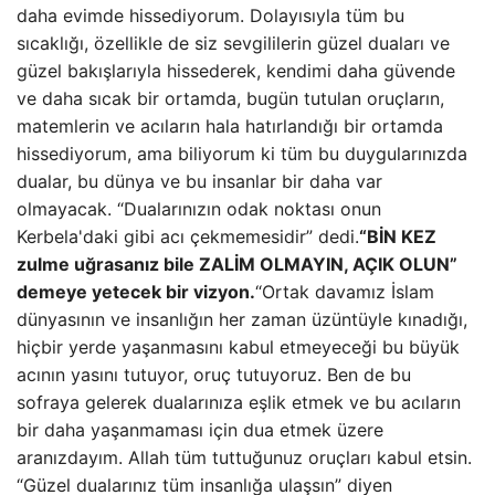
daha evimde hissediyorum. Dolayısıyla tüm bu
sıcaklığı, özellikle de siz sevgililerin güzel duaları ve
güzel bakışlarıyla hissederek, kendimi daha güvende
ve daha sıcak bir ortamda, bugün tutulan oruçların,
matemlerin ve acıların hala hatırlandığı bir ortamda
hissediyorum, ama biliyorum ki tüm bu duygularınızda
dualar, bu dünya ve bu insanlar bir daha var
olmayacak. “Dualarınızın odak noktası onun
Kerbela'daki gibi acı çekmemesidir” dedi.
“BİN KEZ
zulme uğrasanız bile ZALİM OLMAYIN, AÇIK OLUN”
demeye yetecek bir vizyon.
“Ortak davamız İslam
dünyasının ve insanlığın her zaman üzüntüyle kınadığı,
hiçbir yerde yaşanmasını kabul etmeyeceği bu büyük
acının yasını tutuyor, oruç tutuyoruz. Ben de bu
sofraya gelerek dualarınıza eşlik etmek ve bu acıların
bir daha yaşanmaması için dua etmek üzere
aranızdayım. Allah tüm tuttuğunuz oruçları kabul etsin.
“Güzel dualarınız tüm insanlığa ulaşsın” diyen