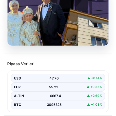
06.08.2026
Çanakkale’de böcek ilaçlaması felakete
Piyasa Verileri
dönüştü. Yusuf öldü, annesi yoğun
bakımda
USD
47.70
▲ +0.14%
EUR
55.22
▲ +0.35%
ALTIN
6667.4
▲ +2.69%
BTC
3095325
▲ +1.08%