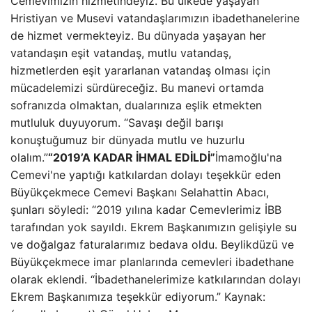
Cemevimizin hizmetindeyiz. Bu ülkede yaşayan
Hristiyan ve Musevi vatandaşlarımızın ibadethanelerine
de hizmet vermekteyiz. Bu dünyada yaşayan her
vatandaşın eşit vatandaş, mutlu vatandaş,
hizmetlerden eşit yararlanan vatandaş olması için
mücadelemizi sürdüreceğiz. Bu manevi ortamda
sofranızda olmaktan, dualarınıza eşlik etmekten
mutluluk duyuyorum. “Savaşı değil barışı
konuştuğumuz bir dünyada mutlu ve huzurlu
olalım.”
“2019’A KADAR İHMAL EDİLDİ”
İmamoğlu'na
Cemevi'ne yaptığı katkılardan dolayı teşekkür eden
Büyükçekmece Cemevi Başkanı Selahattin Abacı,
şunları söyledi: “2019 yılına kadar Cemevlerimiz İBB
tarafından yok sayıldı. Ekrem Başkanımızın gelişiyle su
ve doğalgaz faturalarımız bedava oldu. Beylikdüzü ve
Büyükçekmece imar planlarında cemevleri ibadethane
olarak eklendi. “İbadethanelerimize katkılarından dolayı
Ekrem Başkanımıza teşekkür ediyorum.” Kaynak: