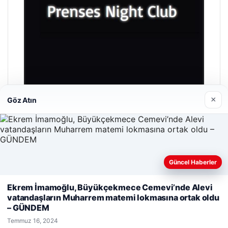
×
Göz Atın
Prenses Night Club
Nisan 29, 2026
Güncel Haberler
Web sitemizi nasıl kullandığınızı daha iyi anlayabilmek,
Ekrem İmamoğlu, Büyükçekmece Cemevi’nde Alevi
deneyiminizi kişiselleştirmek ve geliştirmek amacıyla çerezler
vatandaşların Muharrem matemi lokmasına ortak oldu
kullanıyoruz.
Çerez Politikamız
– GÜNDEM
Reddet
Kabul Et
© 2026 Gazete Dakika
Temmuz 16, 2024