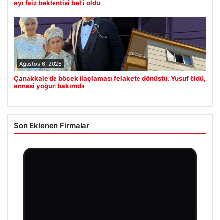
ayı faiz beklentisi belli oldu
Ağustos 6, 2026
Çanakkale’de böcek ilaçlaması felakete dönüştü. Yusuf öldü,
annesi yoğun bakımda
Son Eklenen Firmalar