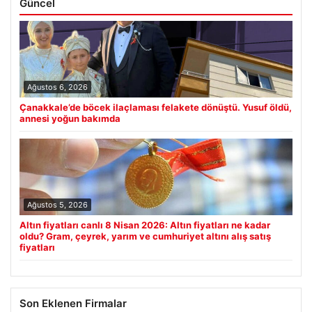
Güncel
Ağustos 6, 2026
Çanakkale’de böcek ilaçlaması felakete dönüştü. Yusuf öldü,
annesi yoğun bakımda
Ağustos 5, 2026
Altın fiyatları canlı 8 Nisan 2026: Altın fiyatları ne kadar
oldu? Gram, çeyrek, yarım ve cumhuriyet altını alış satış
fiyatları
Son Eklenen Firmalar