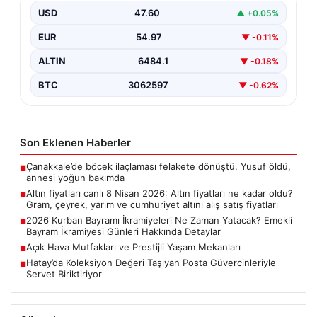
fiyatları
USD
47.60
▲ +0.05%
EUR
54.97
▼ -0.11%
ALTIN
6484.1
▼ -0.18%
BTC
3062597
▼ -0.62%
Son Eklenen Haberler
Çanakkale’de böcek ilaçlaması felakete dönüştü. Yusuf öldü,
■
annesi yoğun bakımda
Altın fiyatları canlı 8 Nisan 2026: Altın fiyatları ne kadar oldu?
■
Gram, çeyrek, yarım ve cumhuriyet altını alış satış fiyatları
2026 Kurban Bayramı İkramiyeleri Ne Zaman Yatacak? Emekli
■
Bayram İkramiyesi Günleri Hakkında Detaylar
Açık Hava Mutfakları ve Prestijli Yaşam Mekanları
■
Hatay’da Koleksiyon Değeri Taşıyan Posta Güvercinleriyle
■
Servet Biriktiriyor