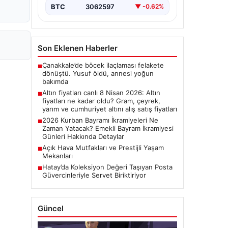
BTC
3062597
▼ -0.62%
Son Eklenen Haberler
Çanakkale’de böcek ilaçlaması felakete
■
dönüştü. Yusuf öldü, annesi yoğun
bakımda
Altın fiyatları canlı 8 Nisan 2026: Altın
■
fiyatları ne kadar oldu? Gram, çeyrek,
yarım ve cumhuriyet altını alış satış fiyatları
2026 Kurban Bayramı İkramiyeleri Ne
■
Zaman Yatacak? Emekli Bayram İkramiyesi
Günleri Hakkında Detaylar
Açık Hava Mutfakları ve Prestijli Yaşam
■
Mekanları
Hatay’da Koleksiyon Değeri Taşıyan Posta
■
Güvercinleriyle Servet Biriktiriyor
Güncel