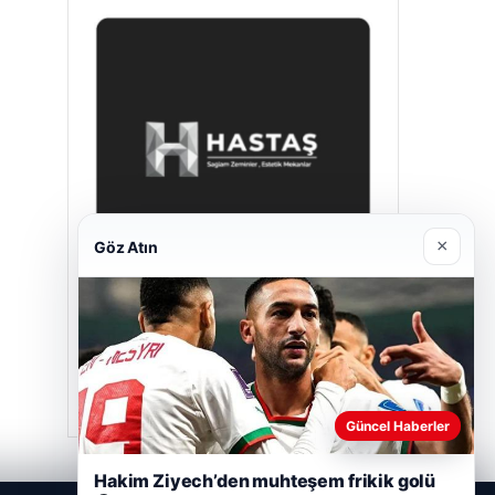
×
Göz Atın
Hastaş Beton
Mayıs 26, 2026
Güncel Haberler
Hakim Ziyech’den muhteşem frikik golü