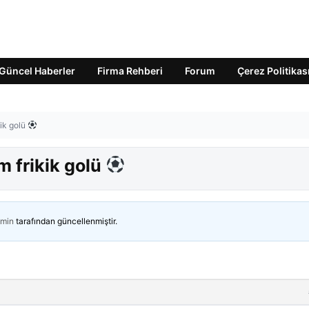
Güncel Haberler
Firma Rehberi
Forum
Çerez Politikas
ik golü
 frikik golü
min
tarafından güncellenmiştir.