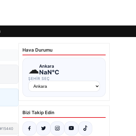
ı
Hava Durumu
☁
Ankara
NaN°C
ŞEHIR SEÇ
Bizi Takip Edin
#15440