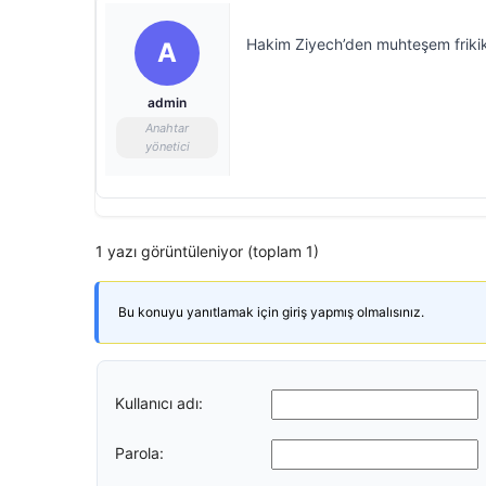
Hakim Ziyech’den muhteşem friki
A
admin
Anahtar
yönetici
1 yazı görüntüleniyor (toplam 1)
Bu konuyu yanıtlamak için giriş yapmış olmalısınız.
Kullanıcı adı:
Parola: