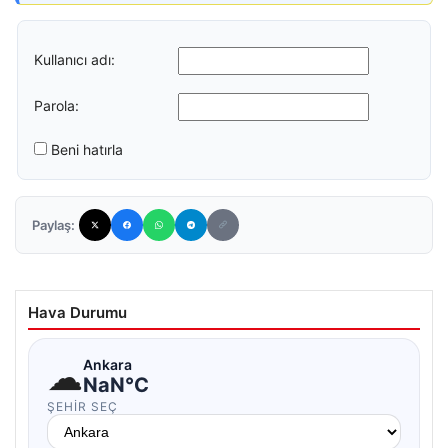
Kullanıcı adı:
Parola:
Beni hatırla
Paylaş:
Hava Durumu
☁
Ankara
NaN°C
ŞEHIR SEÇ