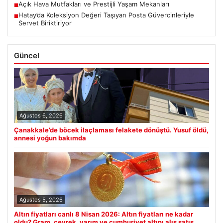
Açık Hava Mutfakları ve Prestijli Yaşam Mekanları
■
Hatay’da Koleksiyon Değeri Taşıyan Posta Güvercinleriyle
■
Servet Biriktiriyor
Güncel
Ağustos 6, 2026
Çanakkale’de böcek ilaçlaması felakete dönüştü. Yusuf öldü,
annesi yoğun bakımda
Ağustos 5, 2026
Altın fiyatları canlı 8 Nisan 2026: Altın fiyatları ne kadar
oldu? Gram, çeyrek, yarım ve cumhuriyet altını alış satış