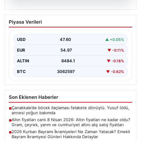
05.08.2026
Altın fiyatları canlı 8 Nisan 2026: Altın
Piyasa Verileri
fiyatları ne kadar oldu? Gram, çeyrek,
yarım ve cumhuriyet altını alış satış
fiyatları
USD
47.60
▲ +0.05%
EUR
54.97
▼ -0.11%
ALTIN
6484.1
▼ -0.18%
BTC
3062597
▼ -0.62%
Son Eklenen Haberler
Çanakkale’de böcek ilaçlaması felakete dönüştü. Yusuf öldü,
■
annesi yoğun bakımda
Altın fiyatları canlı 8 Nisan 2026: Altın fiyatları ne kadar oldu?
■
Gram, çeyrek, yarım ve cumhuriyet altını alış satış fiyatları
2026 Kurban Bayramı İkramiyeleri Ne Zaman Yatacak? Emekli
■
Bayram İkramiyesi Günleri Hakkında Detaylar