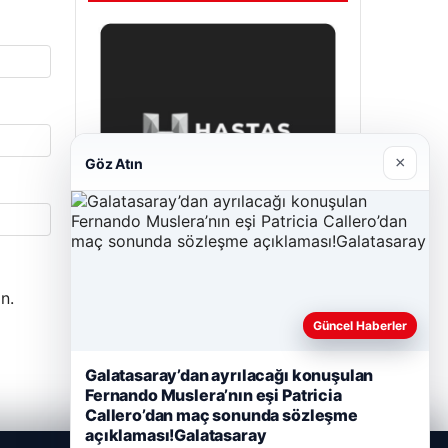
×
Göz Atın
Hastaş Beton
n.
Mayıs 26, 2026
Güncel Haberler
Galatasaray’dan ayrılacağı konuşulan
Fernando Muslera’nın eşi Patricia
Callero’dan maç sonunda sözleşme
açıklaması!Galatasaray