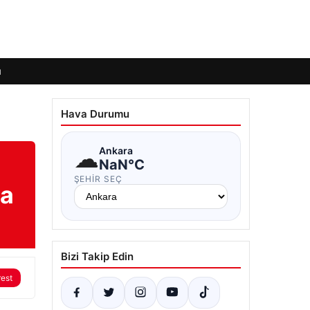
ı
Hava Durumu
☁
Ankara
NaN°C
ŞEHIR SEÇ
da
Bizi Takip Edin
rest