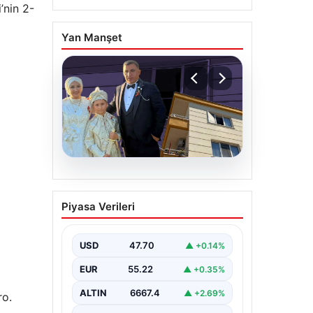
’nin 2-
Yan Manşet
06.08.2026
Çanakkale’de böcek
Piyasa Verileri
ilaçlaması felakete
dönüştü. Yusuf öldü,
annesi yoğun bakımda
USD
47.70
▲ +0.14%
EUR
55.22
▲ +0.35%
ALTIN
6667.4
▲ +2.69%
ro.