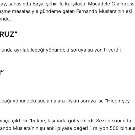
ay, sahasında Başakşehir ile karşılaştı. Mücadele Giallorossi
leşme meselesiyle gündeme gelen Fernando Muslera’nın eşi
undu.
ORUZ”
nunda ayrılabileceği yönündeki soruya şu yanıtı verdi:
”
acağı yönündeki suçlamalara ilişkin soruya ise “Hiçbir şey
maça çıktı ve 15 karşılaşmada gol yemedi. Sezon sonunda
nando Muslera’nın şu anki piyasa değeri 1 milyon 500 bin eu