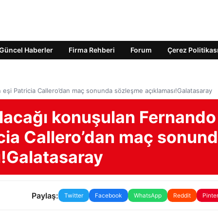
Güncel Haberler
Firma Rehberi
Forum
Çerez Politikas
 eşi Patricia Callero’dan maç sonunda sözleşme açıklaması!Galatasaray
ılacağı konuşulan Fernando
icia Callero’dan maç sonun
!Galatasaray
Paylaş:
Twitter
Facebook
WhatsApp
Reddit
Pinte