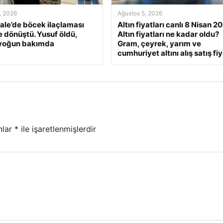
, 2026
Ağustos 5, 2026
le’de böcek ilaçlaması
Altın fiyatları canlı 8 Nisan 2
e dönüştü. Yusuf öldü,
Altın fiyatları ne kadar oldu?
 yoğun bakımda
Gram, çeyrek, yarım ve
cumhuriyet altını alış satış fiy
nlar
*
ile işaretlenmişlerdir