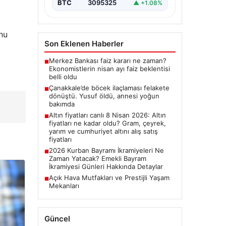
BTC
3095325
▲ +1.08%
nu
Son Eklenen Haberler
Merkez Bankası faiz kararı ne zaman?
■
Ekonomistlerin nisan ayı faiz beklentisi
belli oldu
Çanakkale’de böcek ilaçlaması felakete
■
dönüştü. Yusuf öldü, annesi yoğun
bakımda
Altın fiyatları canlı 8 Nisan 2026: Altın
■
fiyatları ne kadar oldu? Gram, çeyrek,
yarım ve cumhuriyet altını alış satış
fiyatları
2026 Kurban Bayramı İkramiyeleri Ne
■
Zaman Yatacak? Emekli Bayram
İkramiyesi Günleri Hakkında Detaylar
Açık Hava Mutfakları ve Prestijli Yaşam
■
Mekanları
Güncel