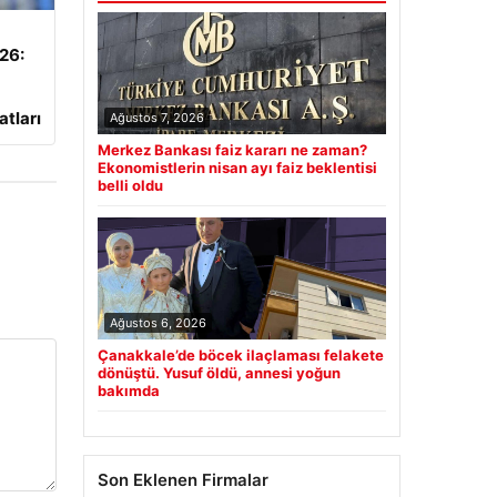
026:
atları
Ağustos 7, 2026
Merkez Bankası faiz kararı ne zaman?
Ekonomistlerin nisan ayı faiz beklentisi
belli oldu
Ağustos 6, 2026
Çanakkale’de böcek ilaçlaması felakete
dönüştü. Yusuf öldü, annesi yoğun
bakımda
Son Eklenen Firmalar