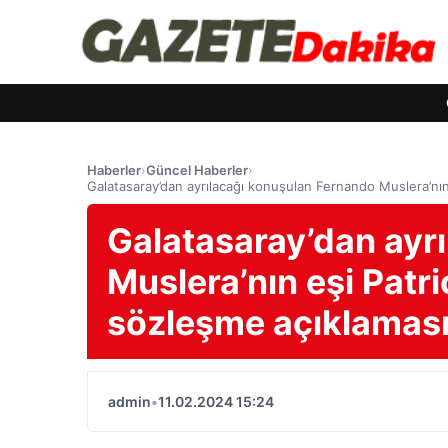
Haberler
›
Güncel Haberler
›
Galatasaray’dan ayrılacağı konuşulan Fernando Muslera’nın
Galatasaray’dan ayr
Muslera’nın eşi Patr
sözleşme açıklaması
admin
•
11.02.2024 15:24