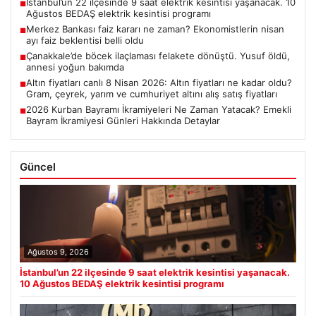
İstanbul’un 22 ilçesinde 9 saat elektrik kesintisi yaşanacak. 10
■
Ağustos BEDAŞ elektrik kesintisi programı
Merkez Bankası faiz kararı ne zaman? Ekonomistlerin nisan
■
ayı faiz beklentisi belli oldu
Çanakkale’de böcek ilaçlaması felakete dönüştü. Yusuf öldü,
■
annesi yoğun bakımda
Altın fiyatları canlı 8 Nisan 2026: Altın fiyatları ne kadar oldu?
■
Gram, çeyrek, yarım ve cumhuriyet altını alış satış fiyatları
2026 Kurban Bayramı İkramiyeleri Ne Zaman Yatacak? Emekli
■
Bayram İkramiyesi Günleri Hakkında Detaylar
Güncel
Ağustos 9, 2026
İstanbul’un 22 ilçesinde 9 saat elektrik kesintisi yaşanacak.
10 Ağustos BEDAŞ elektrik kesintisi programı