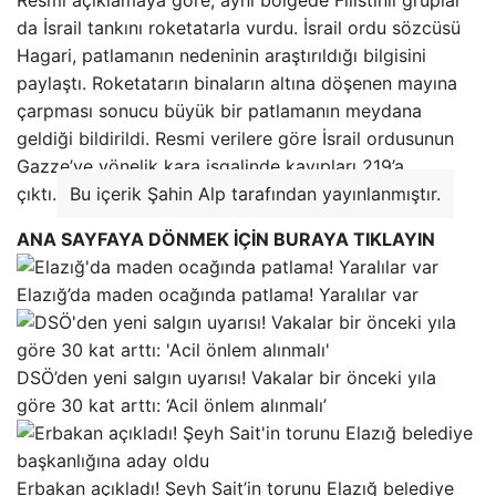
da İsrail tankını roketatarla vurdu. İsrail ordu sözcüsü
Hagari, patlamanın nedeninin araştırıldığı bilgisini
paylaştı. Roketatarın binaların altına döşenen mayına
çarpması sonucu büyük bir patlamanın meydana
geldiği bildirildi. Resmi verilere göre İsrail ordusunun
Gazze’ye yönelik kara işgalinde kayıpları 219’a
çıktı.
Bu içerik Şahin Alp tarafından yayınlanmıştır.
ANA SAYFAYA DÖNMEK İÇİN BURAYA TIKLAYIN
Elazığ’da maden ocağında patlama! Yaralılar var
DSÖ’den yeni salgın uyarısı! Vakalar bir önceki yıla
göre 30 kat arttı: ‘Acil önlem alınmalı’
Erbakan açıkladı! Şeyh Sait’in torunu Elazığ belediye