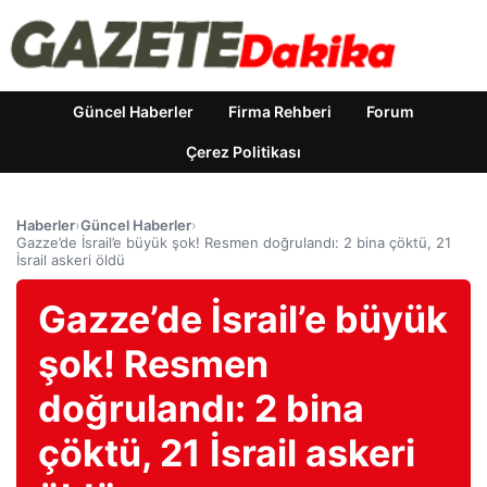
Güncel Haberler
Firma Rehberi
Forum
Çerez Politikası
Haberler
›
Güncel Haberler
›
Gazze’de İsrail’e büyük şok! Resmen doğrulandı: 2 bina çöktü, 21
İsrail askeri öldü
Gazze’de İsrail’e büyük
şok! Resmen
doğrulandı: 2 bina
çöktü, 21 İsrail askeri