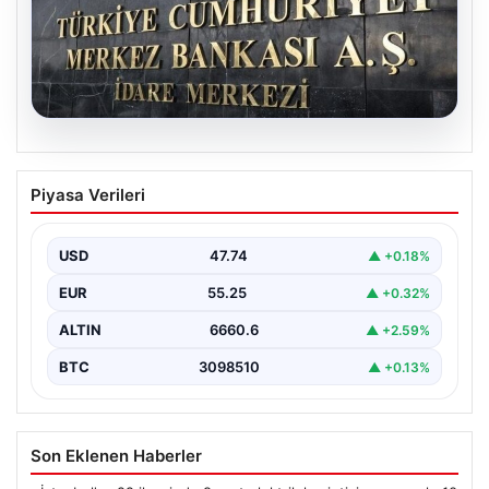
07.08.2026
Merkez Bankası faiz kararı ne zaman?
Piyasa Verileri
Ekonomistlerin nisan ayı faiz beklentisi
belli oldu
USD
47.74
▲ +0.18%
EUR
55.25
▲ +0.32%
ALTIN
6660.6
▲ +2.59%
BTC
3098510
▲ +0.13%
Son Eklenen Haberler