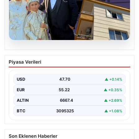
06.08.2026
Çanakkale’de böcek ilaçlaması felakete
Piyasa Verileri
dönüştü. Yusuf öldü, annesi yoğun
bakımda
USD
47.70
▲ +0.14%
EUR
55.22
▲ +0.35%
ALTIN
6667.4
▲ +2.69%
BTC
3095325
▲ +1.08%
Son Eklenen Haberler