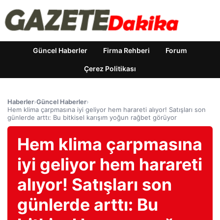
Güncel Haberler
Firma Rehberi
Forum
Çerez Politikası
Haberler
›
Güncel Haberler
›
Hem klima çarpmasına iyi geliyor hem harareti alıyor! Satışları son
günlerde arttı: Bu bitkisel karışım yoğun rağbet görüyor
Hem klima çarpmasına
iyi geliyor hem harareti
alıyor! Satışları son
günlerde arttı: Bu