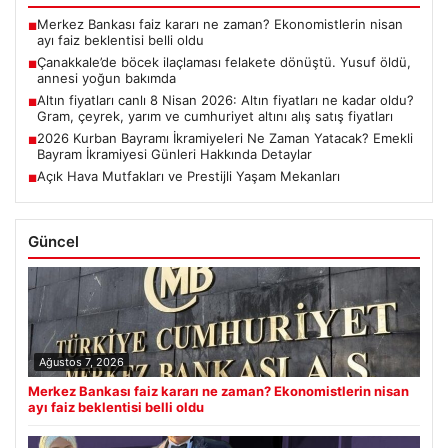
Merkez Bankası faiz kararı ne zaman? Ekonomistlerin nisan
■
ayı faiz beklentisi belli oldu
Çanakkale’de böcek ilaçlaması felakete dönüştü. Yusuf öldü,
■
annesi yoğun bakımda
Altın fiyatları canlı 8 Nisan 2026: Altın fiyatları ne kadar oldu?
■
Gram, çeyrek, yarım ve cumhuriyet altını alış satış fiyatları
2026 Kurban Bayramı İkramiyeleri Ne Zaman Yatacak? Emekli
■
Bayram İkramiyesi Günleri Hakkında Detaylar
Açık Hava Mutfakları ve Prestijli Yaşam Mekanları
■
Güncel
Ağustos 7, 2026
Merkez Bankası faiz kararı ne zaman? Ekonomistlerin nisan
ayı faiz beklentisi belli oldu