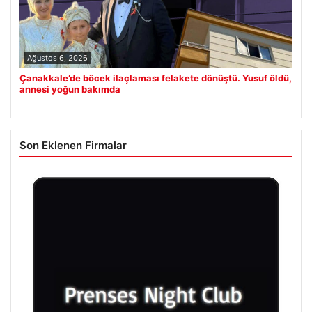
Ağustos 6, 2026
Çanakkale’de böcek ilaçlaması felakete dönüştü. Yusuf öldü,
annesi yoğun bakımda
Son Eklenen Firmalar