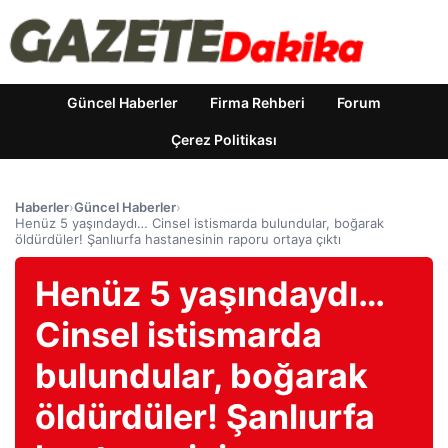
Güncel Haberler
Firma Rehberi
Forum
Çerez Politikası
Haberler
›
Güncel Haberler
›
Henüz 5 yaşındaydı… Cinsel istismarda bulundular, boğarak
öldürdüler! Şanlıurfa hastanesinin raporu ortaya çıktı
Henüz 5 yaşındaydı…
Cinsel istismarda
bulundular, boğarak
öldürdüler! Şanlıurfa