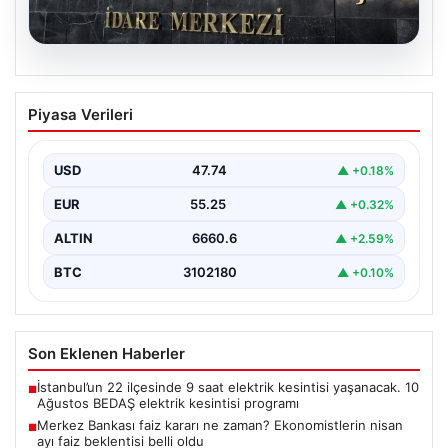
07.08.2026
Merkez Bankası faiz kararı ne zaman?
Piyasa Verileri
Ekonomistlerin nisan ayı faiz beklentisi
belli oldu
USD
47.74
▲ +0.18%
EUR
55.25
▲ +0.32%
ALTIN
6660.6
▲ +2.59%
BTC
3102180
▲ +0.10%
Son Eklenen Haberler
İstanbul’un 22 ilçesinde 9 saat elektrik kesintisi yaşanacak. 10
■
Ağustos BEDAŞ elektrik kesintisi programı
Merkez Bankası faiz kararı ne zaman? Ekonomistlerin nisan
■
ayı faiz beklentisi belli oldu