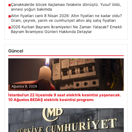
Çanakkale’de böcek ilaçlaması felakete dönüştü. Yusuf öldü,
■
annesi yoğun bakımda
Altın fiyatları canlı 8 Nisan 2026: Altın fiyatları ne kadar oldu?
■
Gram, çeyrek, yarım ve cumhuriyet altını alış satış fiyatları
2026 Kurban Bayramı İkramiyeleri Ne Zaman Yatacak? Emekli
■
Bayram İkramiyesi Günleri Hakkında Detaylar
Güncel
Ağustos 9, 2026
İstanbul’un 22 ilçesinde 9 saat elektrik kesintisi yaşanacak.
10 Ağustos BEDAŞ elektrik kesintisi programı