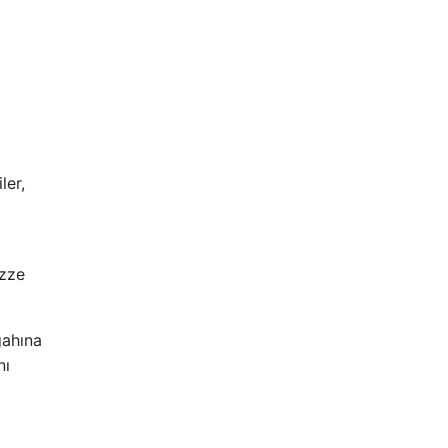
ler,
azze
gahına
nı