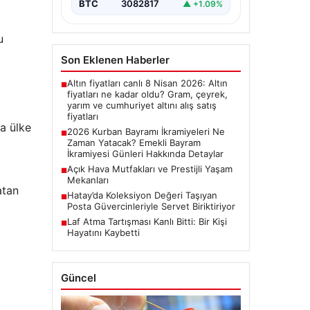
bayram ikramiyelerinin ne…
BTC
3082817
▲ +1.09%
u
Son Eklenen Haberler
Altın fiyatları canlı 8 Nisan 2026: Altın
■
fiyatları ne kadar oldu? Gram, çeyrek,
yarım ve cumhuriyet altını alış satış
fiyatları
a ülke
2026 Kurban Bayramı İkramiyeleri Ne
■
Zaman Yatacak? Emekli Bayram
İkramiyesi Günleri Hakkında Detaylar
Açık Hava Mutfakları ve Prestijli Yaşam
■
Mekanları
atan
Hatay’da Koleksiyon Değeri Taşıyan
■
Posta Güvercinleriyle Servet Biriktiriyor
Laf Atma Tartışması Kanlı Bitti: Bir Kişi
■
Hayatını Kaybetti
Güncel