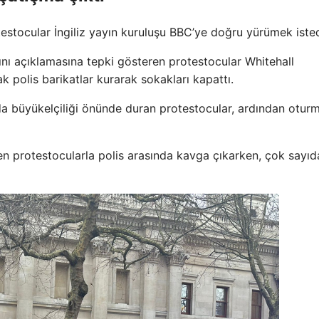
estocular İngiliz yayın kuruluşu BBC’ye doğru yürümek isted
nı açıklamasına tepki gösteren protestocular Whitehall
 polis barikatlar kurarak sokakları kapattı.
da büyükelçiliği önünde duran protestocular, ardından otur
n protestocularla polis arasında kavga çıkarken, çok sayıd