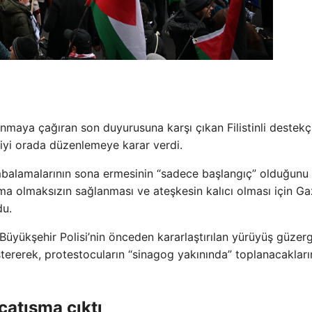
nmaya çağıran son duyurusuna karşı çıkan Filistinli destekçi
riyi orada düzenlemeye karar verdi.
ombalamalarının sona ermesinin “sadece başlangıç” olduğunu
tlama olmaksızın sağlanması ve ateşkesin kalıcı olması için G
du.
a Büyükşehir Polisi’nin önceden kararlaştırılan yürüyüş güzer
tererek, protestocuların “sinagog yakınında” toplanacakları
çatışma çıktı