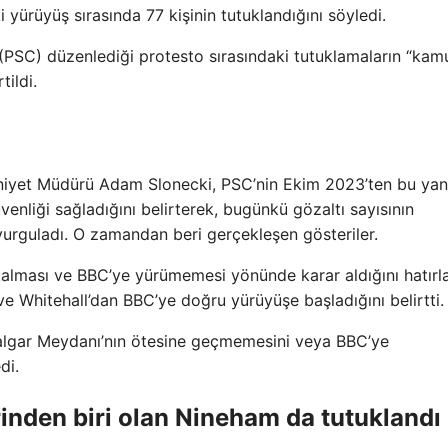
yürüyüş sırasında 77 kişinin tutuklandığını söyledi.
(PSC) düzenlediği protesto sırasındaki tutuklamaların “kam
tildi.
niyet Müdürü Adam Slonecki, PSC’nin Ekim 2023’ten bu yan
enliği sağladığını belirterek, bugünkü gözaltı sayısının
vurguladı. O zamandan beri gerçekleşen gösteriler.
kalması ve BBC’ye yürümemesi yönünde karar aldığını hatırl
ve Whitehall’dan BBC’ye doğru yürüyüşe başladığını belirtti.
rafalgar Meydanı’nın ötesine geçmemesini veya BBC’ye
di.
rinden biri olan Nineham da tutuklandı