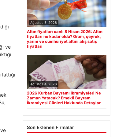
Ağustos 5, 2026
dığı
Altın fiyatları canlı 8 Nisan 2026: Altın
fiyatları ne kadar oldu? Gram, çeyrek,
yarım ve cumhuriyet altını alış satış
ğı ve
fiyatları
ktığı
lattığı
Ağustos 4, 2026
2026 Kurban Bayramı İkramiyeleri Ne
mek
Zaman Yatacak? Emekli Bayram
Bu,
İkramiyesi Günleri Hakkında Detaylar
Son Eklenen Firmalar
 ve