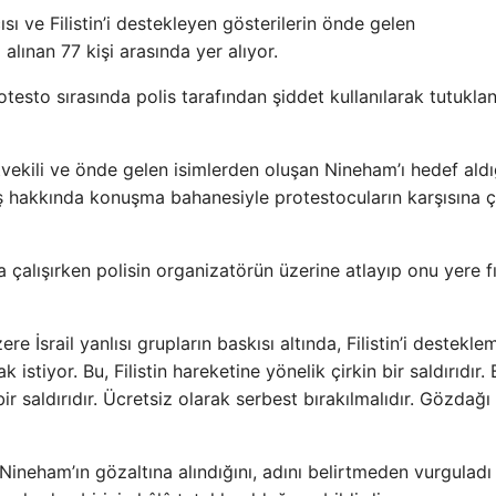
 ve Filistin’i destekleyen gösterilerin önde gelen
lınan 77 kişi arasında yer alıyor.
esto sırasında polis tarafından şiddet kullanılarak tutuklan
tvekili ve önde gelen isimlerden oluşan Nineham’ı hedef aldı
 hakkında konuşma bahanesiyle protestocuların karşısına çı
alışırken polisin organizatörün üzerine atlayıp onu yere fır
e İsrail yanlısı grupların baskısı altında, Filistin’i destekle
 istiyor. Bu, Filistin hareketine yönelik çirkin bir saldırıdır. 
ir saldırıdır. Ücretsiz olarak serbest bırakılmalıdır. Gözdağı
Nineham’ın gözaltına alındığını, adını belirtmeden vurguladı