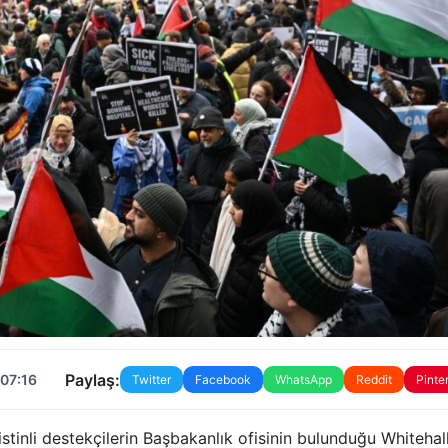
Paylaş:
 07:16
Twitter
Facebook
WhatsApp
Reddit
Pinte
istinli destekçilerin Başbakanlık ofisinin bulunduğu Whitehal