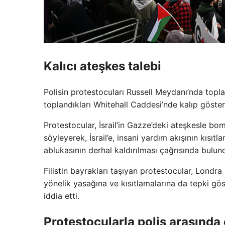
Kalıcı ateşkes talebi
Polisin protestocuları Russell Meydanı’nda topla
toplandıkları Whitehall Caddesi’nde kalıp göste
Protestocular, İsrail’in Gazze’deki ateşkesle b
söyleyerek, İsrail’e, insani yardım akışının kısı
ablukasının derhal kaldırılması çağrısında bulun
Filistin bayrakları taşıyan protestocular, Londr
yönelik yasağına ve kısıtlamalarına da tepki gös
iddia etti.
Protestocularla polis arasında 