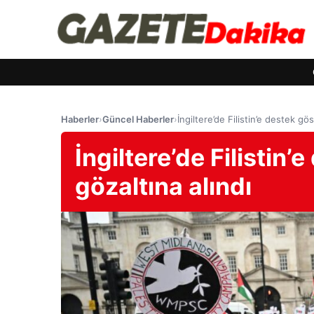
Haberler
›
Güncel Haberler
›
İngiltere’de Filistin’e destek gös
İngiltere’de Filistin’
gözaltına alındı