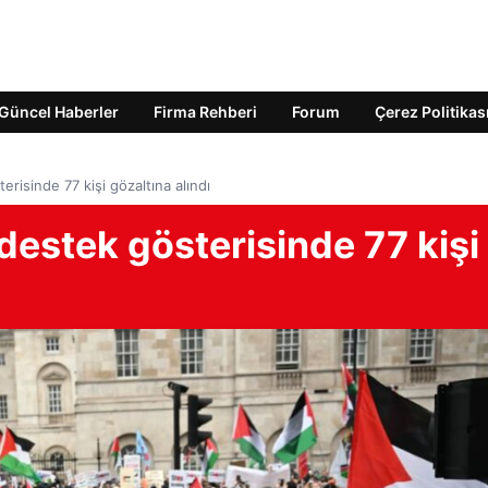
Güncel Haberler
Firma Rehberi
Forum
Çerez Politikas
terisinde 77 kişi gözaltına alındı
e destek gösterisinde 77 kişi