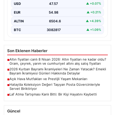
USD
47.57
▲ +0.07%
2026 yılı Kurban Bayramı’nın yaklaşmasıyla birlikte,
milyonlarca emekli vatandaşın odak noktası bayram
EUR
54.98
▲ +0.21%
ikramiyelerinin ne…
ALTIN
6504.6
▲ +4.39%
BTC
3082817
▲ +1.09%
Son Eklenen Haberler
Altın fiyatları canlı 8 Nisan 2026: Altın fiyatları ne kadar oldu?
■
Gram, çeyrek, yarım ve cumhuriyet altını alış satış fiyatları
2026 Kurban Bayramı İkramiyeleri Ne Zaman Yatacak? Emekli
■
Bayram İkramiyesi Günleri Hakkında Detaylar
Açık Hava Mutfakları ve Prestijli Yaşam Mekanları
■
Hatay’da Koleksiyon Değeri Taşıyan Posta Güvercinleriyle
■
Servet Biriktiriyor
Laf Atma Tartışması Kanlı Bitti: Bir Kişi Hayatını Kaybetti
■
Güncel