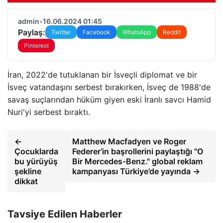
admin
•
16.06.2024 01:45
Paylaş:
Twitter
Facebook
WhatsApp
Reddit
Pinterest
İran, 2022'de tutuklanan bir İsveçli diplomat ve bir
İsveç vatandaşını serbest bırakırken, İsveç de 1988'de
savaş suçlarından hüküm giyen eski İranlı savcı Hamid
Nuri'yi serbest bıraktı.
←
Matthew Macfadyen ve Roger
Çocuklarda
Federer’in başrollerini paylaştığı "O
bu yürüyüş
Bir Mercedes-Benz." global reklam
şekline
kampanyası Türkiye’de yayında →
dikkat
Tavsiye Edilen Haberler