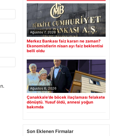
Ağustos 7, 2026
Merkez Bankası faiz kararı ne zaman?
Ekonomistlerin nisan ayı faiz beklentisi
belli oldu
n.
Ağustos 6, 2026
Çanakkale’de böcek ilaçlaması felakete
dönüştü. Yusuf öldü, annesi yoğun
bakımda
Son Eklenen Firmalar