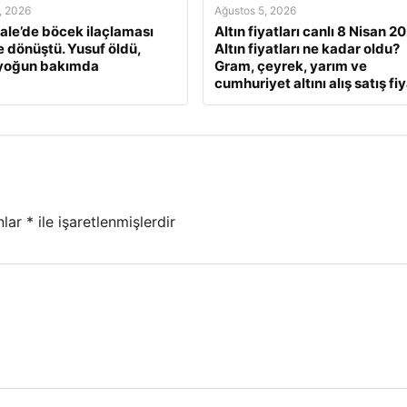
, 2026
Ağustos 5, 2026
le’de böcek ilaçlaması
Altın fiyatları canlı 8 Nisan 2
e dönüştü. Yusuf öldü,
Altın fiyatları ne kadar oldu?
 yoğun bakımda
Gram, çeyrek, yarım ve
cumhuriyet altını alış satış fiy
nlar
*
ile işaretlenmişlerdir