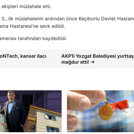
ekipleri müdahale etti.
S., ilk müdahalenin ardından önce Keçiborlu Devlet Hastane
ma Hastanesi’ne sevk edildi.
amerası tarafından kaydedildi.
ioNTech, kanser ilacı
AKP’li Yozgat Belediyesi yurttaş
mağdur etti! →