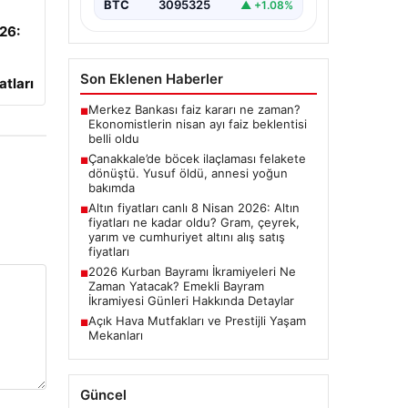
BTC
3095325
▲ +1.08%
026:
Son Eklenen Haberler
atları
Merkez Bankası faiz kararı ne zaman?
■
Ekonomistlerin nisan ayı faiz beklentisi
belli oldu
Çanakkale’de böcek ilaçlaması felakete
■
dönüştü. Yusuf öldü, annesi yoğun
bakımda
Altın fiyatları canlı 8 Nisan 2026: Altın
■
fiyatları ne kadar oldu? Gram, çeyrek,
yarım ve cumhuriyet altını alış satış
fiyatları
2026 Kurban Bayramı İkramiyeleri Ne
■
Zaman Yatacak? Emekli Bayram
İkramiyesi Günleri Hakkında Detaylar
Açık Hava Mutfakları ve Prestijli Yaşam
■
Mekanları
Güncel