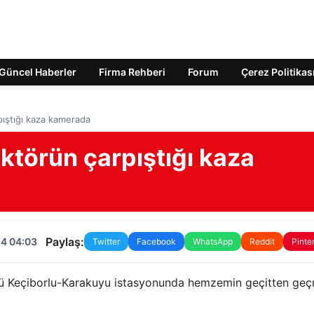
Güncel Haberler
Firma Rehberi
Forum
Çerez Politikas
rpıştığı kaza kamerada
raktörün çarpıştığı kaza
Paylaş:
24 04:03
Twitter
Facebook
WhatsApp
Reddit
Pinte
köyü Keçiborlu-Karakuyu istasyonunda hemzemin geçitten ge