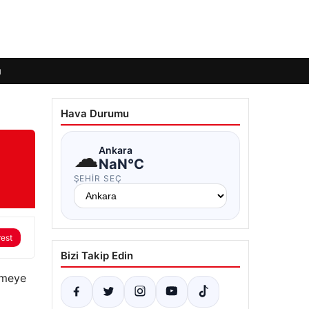
ı
Hava Durumu
☁
Ankara
NaN°C
ŞEHIR SEÇ
rest
Bizi Takip Edin
çmeye