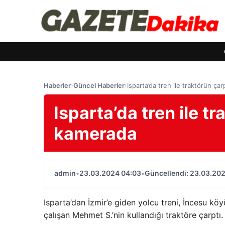
Haberler
›
Güncel Haberler
›
Isparta’da tren ile traktörün ça
Isparta’da tren ile t
kamerada
admin
•
23.03.2024 04:03
•
Güncellendi: 23.03.20
Isparta’dan İzmir’e giden yolcu treni, İncesu 
çalışan Mehmet S.’nin kullandığı traktöre çarptı.