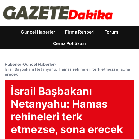
Güncel Haberler
Firma Rehberi
Forum
Çerez Politikası
Haberler
›
Güncel Haberler
›
İsrail Başbakanı Netanyahu: Hamas rehineleri terk etmezse, sona
erecek
İsrail Başbakanı
Netanyahu: Hamas
rehineleri terk
etmezse, sona erecek