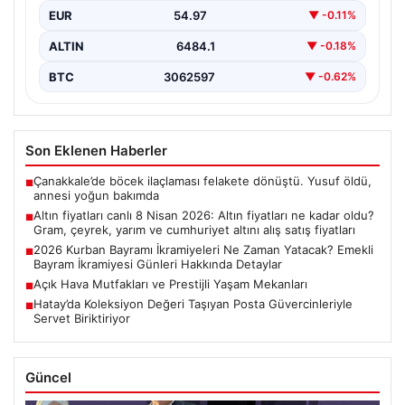
EUR
54.97
▼ -0.11%
ALTIN
6484.1
▼ -0.18%
BTC
3062597
▼ -0.62%
Son Eklenen Haberler
Çanakkale’de böcek ilaçlaması felakete dönüştü. Yusuf öldü,
■
annesi yoğun bakımda
Altın fiyatları canlı 8 Nisan 2026: Altın fiyatları ne kadar oldu?
■
Gram, çeyrek, yarım ve cumhuriyet altını alış satış fiyatları
2026 Kurban Bayramı İkramiyeleri Ne Zaman Yatacak? Emekli
■
Bayram İkramiyesi Günleri Hakkında Detaylar
Açık Hava Mutfakları ve Prestijli Yaşam Mekanları
■
Hatay’da Koleksiyon Değeri Taşıyan Posta Güvercinleriyle
■
Servet Biriktiriyor
Güncel