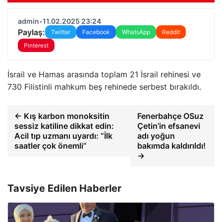
admin
•
11.02.2025 23:24
Paylaş:
Twitter
Facebook
WhatsApp
Reddit
Pinterest
İsrail ve Hamas arasında toplam 21 İsrail rehinesi ve
730 Filistinli mahkum beş rehinede serbest bırakıldı.
← Kış karbon monoksitin
Fenerbahçe OSuz
sessiz katiline dikkat edin:
Çetin’in efsanevi
Acil tıp uzmanı uyardı: “İlk
adı yoğun
saatler çok önemli”
bakımda kaldırıldı!
→
Tavsiye Edilen Haberler