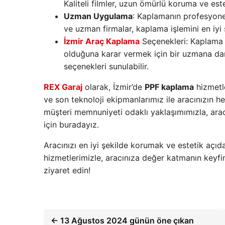
Kaliteli filmler, uzun ömürlü koruma ve este
Uzman Uygulama
: Kaplamanın profesyonel
ve uzman firmalar, kaplama işlemini en iyi ş
İzmir Araç Kaplama
Seçenekleri: Kaplama i
olduğuna karar vermek için bir uzmana danı
seçenekleri sunulabilir.
REX Garaj
olarak, İzmir’de
PPF kaplama
hizmetl
ve son teknoloji ekipmanlarımız ile aracınızın he
müşteri memnuniyeti odaklı yaklaşımımızla, ara
için buradayız.
Aracınızı en iyi şekilde korumak ve estetik açıd
hizmetlerimizle, aracınıza değer katmanın keyfin
ziyaret edin!
← 13 Ağustos 2024 günün öne çıkan