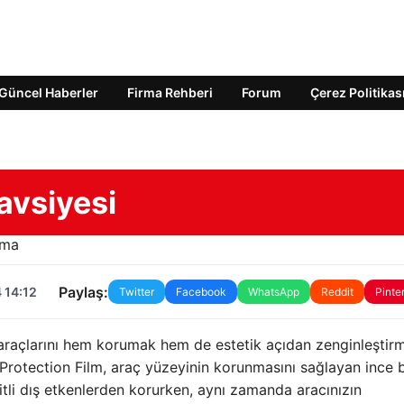
Güncel Haberler
Firma Rehberi
Forum
Çerez Politikas
avsiyesi
Paylaş:
 14:12
Twitter
Facebook
WhatsApp
Reddit
Pinte
n araçlarını hem korumak hem de estetik açıdan zenginleştir
t Protection Film, araç yüzeyinin korunmasını sağlayan ince b
itli dış etkenlerden korurken, aynı zamanda aracınızın