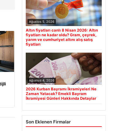
Ağustos 5, 2026
Altın fiyatları canlı 8 Nisan 2026: Altın
fiyatları ne kadar oldu? Gram, çeyrek,
yarım ve cumhuriyet altını alış satış
fiyatları
Ağustos 4, 2026
jli
2026 Kurban Bayramı İkramiyeleri Ne
Zaman Yatacak? Emekli Bayram
İkramiyesi Günleri Hakkında Detaylar
Son Eklenen Firmalar