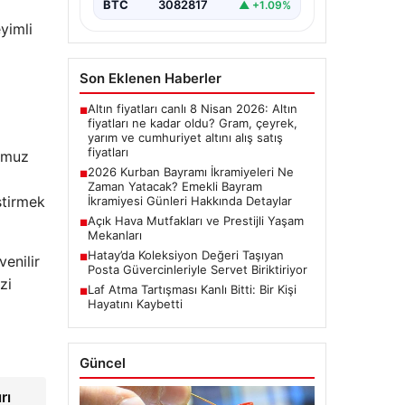
bayram ikramiyelerinin ne…
BTC
3082817
▲ +1.09%
yimli
Son Eklenen Haberler
Altın fiyatları canlı 8 Nisan 2026: Altın
■
fiyatları ne kadar oldu? Gram, çeyrek,
yarım ve cumhuriyet altını alış satış
fiyatları
omuz
2026 Kurban Bayramı İkramiyeleri Ne
■
Zaman Yatacak? Emekli Bayram
ştirmek
İkramiyesi Günleri Hakkında Detaylar
Açık Hava Mutfakları ve Prestijli Yaşam
■
Mekanları
Hatay’da Koleksiyon Değeri Taşıyan
■
venilir
Posta Güvercinleriyle Servet Biriktiriyor
zi
Laf Atma Tartışması Kanlı Bitti: Bir Kişi
■
Hayatını Kaybetti
Güncel
rı