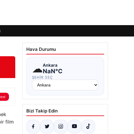
ı
Hava Durumu
☁
Ankara
NaN°C
ŞEHIR SEÇ
rest
Bizi Takip Edin
mek
ir film