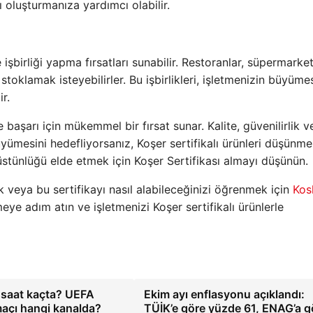
nı oluşturmanıza yardımcı olabilir.
e işbirliği yapma fırsatları sunabilir. Restoranlar, süpermarke
i stoklamak isteyebilirler. Bu işbirlikleri, işletmenizin büyüme
r.
 başarı için mükemmel bir fırsat sunar. Kalite, güvenilirlik v
yümesini hedefliyorsanız, Koşer sertifikalı ürünleri düşünmel
stünlüğü elde etmek için Koşer Sertifikası almayı düşünün.
k veya bu sertifikayı nasıl alabileceğinizi öğrenmek için
Kos
eye adım atın ve işletmenizi Koşer sertifikalı ürünlerle
 saat kaçta? UEFA
Ekim ayı enflasyonu açıklandı:
açı hangi kanalda?
TÜİK’e göre yüzde 61, ENAG’a g