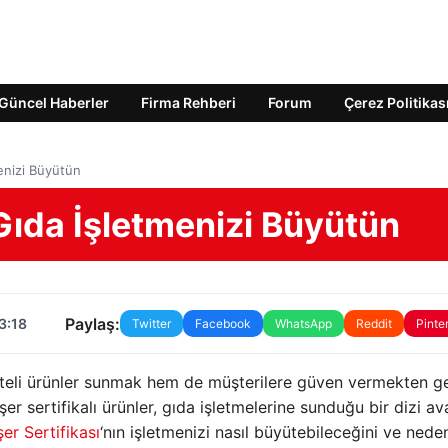
Güncel Haberler
Firma Rehberi
Forum
Çerez Politikas
menizi Büyütün
 Gıda İşletmenizi Büyütün
Paylaş:
3:18
Twitter
Facebook
WhatsApp
Reddit
Pinte
aliteli ürünler sunmak hem de müşterilere güven vermekten g
er sertifikalı ürünler, gıda işletmelerine sunduğu bir dizi av
er Sertifikası
‘nın işletmenizi nasıl büyütebileceğini ve nede