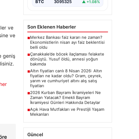
BTC
3095325
▲ +1.08%
Son Eklenen Haberler
tler ve
sine ve
Merkez Bankası faiz kararı ne zaman?
■
Ekonomistlerin nisan ayı faiz beklentisi
belli oldu
Çanakkale’de böcek ilaçlaması felakete
e geniş
■
dönüştü. Yusuf öldü, annesi yoğun
isiniz.
bakımda
Altın fiyatları canlı 8 Nisan 2026: Altın
■
fiyatları ne kadar oldu? Gram, çeyrek,
yarım ve cumhuriyet altını alış satış
her
fiyatları
2026 Kurban Bayramı İkramiyeleri Ne
■
Zaman Yatacak? Emekli Bayram
İkramiyesi Günleri Hakkında Detaylar
Açık Hava Mutfakları ve Prestijli Yaşam
■
Mekanları
Güncel
öre