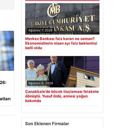
Ağustos 7, 2026
Merkez Bankası faiz kararı ne zaman?
Ekonomistlerin nisan ayı faiz beklentisi
belli oldu
026:
Ağustos 6, 2026
Çanakkale’de böcek ilaçlaması felakete
dönüştü. Yusuf öldü, annesi yoğun
atları
bakımda
Son Eklenen Firmalar