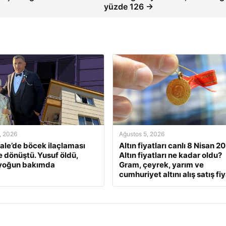
yüzde 126 →
, 2026
Ağustos 5, 2026
le’de böcek ilaçlaması
Altın fiyatları canlı 8 Nisan 2
e dönüştü. Yusuf öldü,
Altın fiyatları ne kadar oldu?
 yoğun bakımda
Gram, çeyrek, yarım ve
cumhuriyet altını alış satış fiy