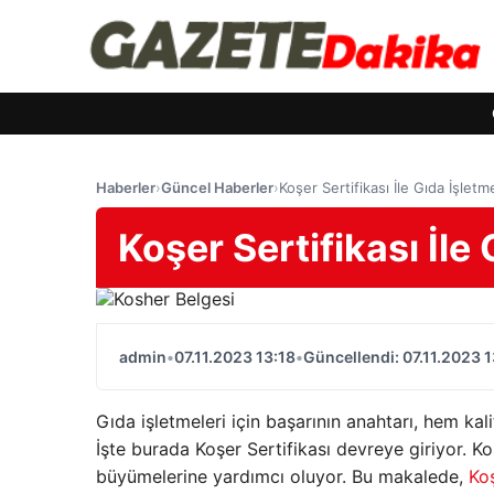
Haberler
›
Güncel Haberler
›
Koşer Sertifikası İle Gıda İşlet
Koşer Sertifikası İle
admin
•
07.11.2023 13:18
•
Güncellendi: 07.11.2023 1
Gıda işletmeleri için başarının anahtarı, hem k
İşte burada Koşer Sertifikası devreye giriyor. Koş
büyümelerine yardımcı oluyor. Bu makalede,
Koş