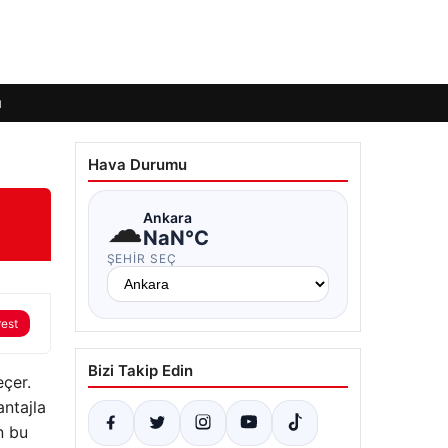
ı
Hava Durumu
☁
Ankara
NaN°C
ŞEHIR SEÇ
rest
Bizi Takip Edin
eçer.
antajla
n bu