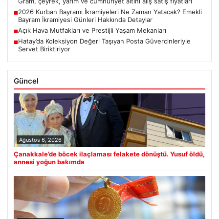
Gram, çeyrek, yarım ve cumhuriyet altını alış satış fiyatları
2026 Kurban Bayramı İkramiyeleri Ne Zaman Yatacak? Emekli
■
Bayram İkramiyesi Günleri Hakkında Detaylar
Açık Hava Mutfakları ve Prestijli Yaşam Mekanları
■
Hatay’da Koleksiyon Değeri Taşıyan Posta Güvercinleriyle
■
Servet Biriktiriyor
Güncel
Ağustos 6, 2026
Çanakkale’de böcek ilaçlaması felakete dönüştü. Yusuf öldü,
annesi yoğun bakımda