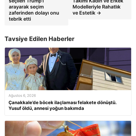
seçilen Trump'ı
Takımı Kadın ve Erkek
arayarak seçim
Modelleriyle Rahatlık
zaferinden dolayı onu
ve Estetik →
tebrik etti
Tavsiye Edilen Haberler
Ağustos 6, 2026
Çanakkale’de böcek ilaçlaması felakete dönüştü.
Yusuf öldü, annesi yoğun bakımda