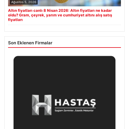
Ağustos 5, 2026
Altın fiyatları canlı 8 Nisan 2026: Altın fiyatları ne kadar
oldu? Gram, çeyrek, yarım ve cumhuriyet altını alış satış
fiyatları
Son Eklenen Firmalar