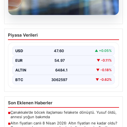
05.08.2026
Altın fiyatları canlı 8 Nisan 2026: Altın
Piyasa Verileri
fiyatları ne kadar oldu? Gram, çeyrek,
yarım ve cumhuriyet altını alış satış
fiyatları
USD
47.60
▲ +0.05%
EUR
54.97
▼ -0.11%
ALTIN
6484.1
▼ -0.18%
BTC
3062597
▼ -0.62%
Son Eklenen Haberler
Çanakkale’de böcek ilaçlaması felakete dönüştü. Yusuf öldü,
■
annesi yoğun bakımda
Altın fiyatları canlı 8 Nisan 2026: Altın fiyatları ne kadar oldu?
■