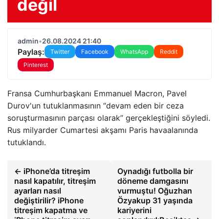
değil
admin
•
26.08.2024 21:40
Paylaş:
Twitter
Facebook
WhatsApp
Reddit
Pinterest
Fransa Cumhurbaşkanı Emmanuel Macron, Pavel
Durov'un tutuklanmasının “devam eden bir ceza
soruşturmasının parçası olarak” gerçekleştiğini söyledi.
Rus milyarder Cumartesi akşamı Paris havaalanında
tutuklandı.
← iPhone’da titreşim
Oynadığı futbolla bir
nasıl kapatılır, titreşim
döneme damgasını
ayarları nasıl
vurmuştu! Oğuzhan
değiştirilir? iPhone
Özyakup 31 yaşında
titreşim kapatma ve
kariyerini