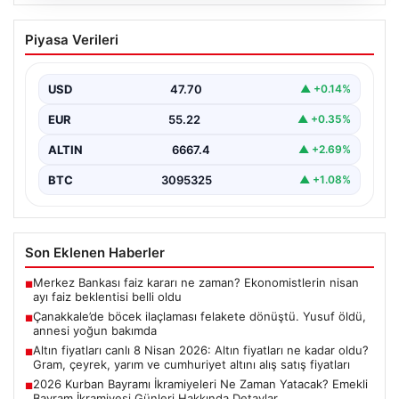
06.08.2026
Çanakkale’de böcek ilaçlaması felakete
Piyasa Verileri
dönüştü. Yusuf öldü, annesi yoğun
bakımda
USD
47.70
▲ +0.14%
EUR
55.22
▲ +0.35%
ALTIN
6667.4
▲ +2.69%
BTC
3095325
▲ +1.08%
Son Eklenen Haberler
Merkez Bankası faiz kararı ne zaman? Ekonomistlerin nisan
■
ayı faiz beklentisi belli oldu
Çanakkale’de böcek ilaçlaması felakete dönüştü. Yusuf öldü,
■
annesi yoğun bakımda
Altın fiyatları canlı 8 Nisan 2026: Altın fiyatları ne kadar oldu?
■
Gram, çeyrek, yarım ve cumhuriyet altını alış satış fiyatları
2026 Kurban Bayramı İkramiyeleri Ne Zaman Yatacak? Emekli
■
Bayram İkramiyesi Günleri Hakkında Detaylar