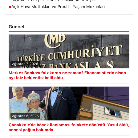
Açık Hava Mutfakları ve Prestijli Yaşam Mekanları
■
Güncel
Ağustos 7, 2026
Merkez Bankası faiz kararı ne zaman? Ekonomistlerin nisan
ayı faiz beklentisi belli oldu
Ağustos 6, 2026
Çanakkale’de böcek ilaçlaması felakete dönüştü. Yusuf öldü,
annesi yoğun bakımda