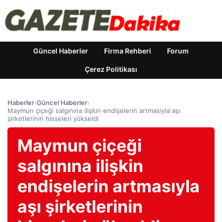
Güncel Haberler
Firma Rehberi
Forum
Çerez Politikası
Haberler
›
Güncel Haberler
›
Maymun çiçeği salgınına ilişkin endişelerin artmasıyla aşı
şirketlerinin hisseleri yükseldi
Maymun çiçeği
salgınına ilişkin
endişelerin artmasıyla
aşı şirketlerinin