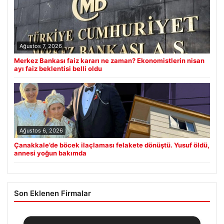
Ağustos 7, 2026
Merkez Bankası faiz kararı ne zaman? Ekonomistlerin nisan
ayı faiz beklentisi belli oldu
Ağustos 6, 2026
Çanakkale’de böcek ilaçlaması felakete dönüştü. Yusuf öldü,
annesi yoğun bakımda
Son Eklenen Firmalar