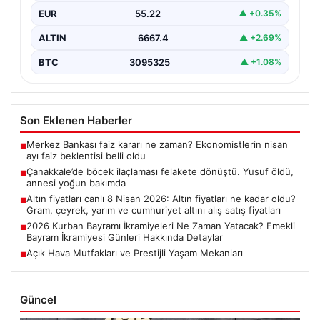
EUR
55.22
▲ +0.35%
ALTIN
6667.4
▲ +2.69%
BTC
3095325
▲ +1.08%
Son Eklenen Haberler
Merkez Bankası faiz kararı ne zaman? Ekonomistlerin nisan
■
ayı faiz beklentisi belli oldu
Çanakkale’de böcek ilaçlaması felakete dönüştü. Yusuf öldü,
■
annesi yoğun bakımda
Altın fiyatları canlı 8 Nisan 2026: Altın fiyatları ne kadar oldu?
■
Gram, çeyrek, yarım ve cumhuriyet altını alış satış fiyatları
2026 Kurban Bayramı İkramiyeleri Ne Zaman Yatacak? Emekli
■
Bayram İkramiyesi Günleri Hakkında Detaylar
Açık Hava Mutfakları ve Prestijli Yaşam Mekanları
■
Güncel