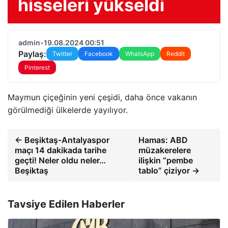
hisseleri yükseldi
admin
•
19.08.2024 00:51
Paylaş:
Twitter
Facebook
WhatsApp
Reddit
Pinterest
Maymun çiçeğinin yeni çeşidi, daha önce vakanın
görülmediği ülkelerde yayılıyor.
← Beşiktaş-Antalyaspor
Hamas: ABD
maçı 14 dakikada tarihe
müzakerelere
geçti! Neler oldu neler…
ilişkin “pembe
Beşiktaş
tablo” çiziyor →
Tavsiye Edilen Haberler