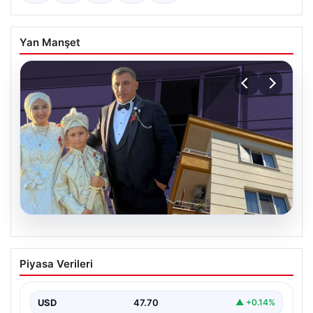
Yan Manşet
06.08.2026
Çanakkale’de böcek ilaçlaması felakete
Piyasa Verileri
dönüştü. Yusuf öldü, annesi yoğun
bakımda
USD
47.70
▲ +0.14%