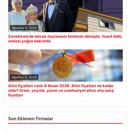
Ağustos 6, 2026
Çanakkale’de böcek ilaçlaması felakete dönüştü. Yusuf öldü,
annesi yoğun bakımda
Ağustos 5, 2026
Altın fiyatları canlı 8 Nisan 2026: Altın fiyatları ne kadar
oldu? Gram, çeyrek, yarım ve cumhuriyet altını alış satış
fiyatları
Son Eklenen Firmalar