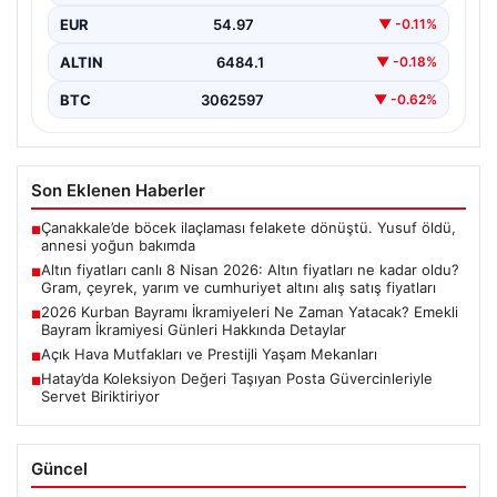
EUR
54.97
▼ -0.11%
ALTIN
6484.1
▼ -0.18%
BTC
3062597
▼ -0.62%
Son Eklenen Haberler
Çanakkale’de böcek ilaçlaması felakete dönüştü. Yusuf öldü,
■
annesi yoğun bakımda
Altın fiyatları canlı 8 Nisan 2026: Altın fiyatları ne kadar oldu?
■
Gram, çeyrek, yarım ve cumhuriyet altını alış satış fiyatları
2026 Kurban Bayramı İkramiyeleri Ne Zaman Yatacak? Emekli
■
Bayram İkramiyesi Günleri Hakkında Detaylar
Açık Hava Mutfakları ve Prestijli Yaşam Mekanları
■
Hatay’da Koleksiyon Değeri Taşıyan Posta Güvercinleriyle
■
Servet Biriktiriyor
Güncel