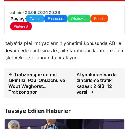
admin
•
23.08.2024 20:28
Paylaş:
Twitter
Facebook
WhatsApp
Reddit
Pinterest
İtalya'da plaj imtiyazlarının yönetimi konusunda AB ile
devam eden anlaşmazlık, aile tarafından kontrol edilen
işletmeleri zor durumda bırakıyor.
← Trabzonspor’un gol
Afyonkarahisar’da
sıkıntısı! Paul Onuachu ve
zincirleme trafik
Wout Weghorst…
kazası: 2 ölü, 12
Trabzonspor
yaralı →
Tavsiye Edilen Haberler