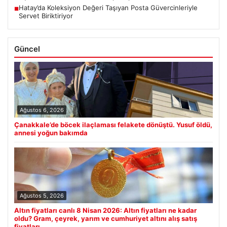
Hatay’da Koleksiyon Değeri Taşıyan Posta Güvercinleriyle
■
Servet Biriktiriyor
Güncel
Ağustos 6, 2026
Çanakkale’de böcek ilaçlaması felakete dönüştü. Yusuf öldü,
annesi yoğun bakımda
Ağustos 5, 2026
Altın fiyatları canlı 8 Nisan 2026: Altın fiyatları ne kadar
oldu? Gram, çeyrek, yarım ve cumhuriyet altını alış satış
fiyatları