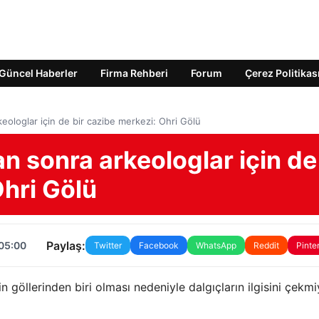
Güncel Haberler
Firma Rehberi
Forum
Çerez Politikas
keologlar için de bir cazibe merkezi: Ohri Gölü
an sonra arkeologlar için de
Ohri Gölü
Paylaş:
 05:00
Twitter
Facebook
WhatsApp
Reddit
Pinte
n göllerinden biri olması nedeniyle dalgıçların ilgisini çekmi