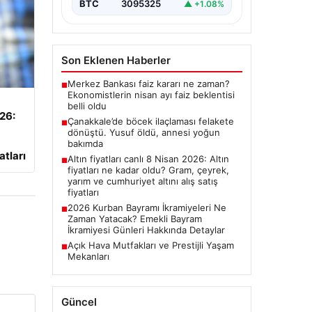
BTC
3095325
▲ +1.08%
Son Eklenen Haberler
Merkez Bankası faiz kararı ne zaman?
■
Ekonomistlerin nisan ayı faiz beklentisi
belli oldu
026:
Çanakkale’de böcek ilaçlaması felakete
■
dönüştü. Yusuf öldü, annesi yoğun
bakımda
atları
Altın fiyatları canlı 8 Nisan 2026: Altın
■
fiyatları ne kadar oldu? Gram, çeyrek,
yarım ve cumhuriyet altını alış satış
fiyatları
2026 Kurban Bayramı İkramiyeleri Ne
■
Zaman Yatacak? Emekli Bayram
İkramiyesi Günleri Hakkında Detaylar
Açık Hava Mutfakları ve Prestijli Yaşam
■
Mekanları
Güncel