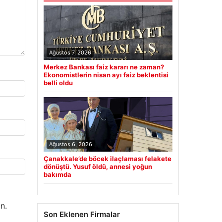
Ağustos 7, 2026
Merkez Bankası faiz kararı ne zaman?
Ekonomistlerin nisan ayı faiz beklentisi
belli oldu
Ağustos 6, 2026
Çanakkale’de böcek ilaçlaması felakete
dönüştü. Yusuf öldü, annesi yoğun
bakımda
n.
Son Eklenen Firmalar