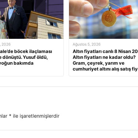
, 2026
Ağustos 5, 2026
le’de böcek ilaçlaması
Altın fiyatları canlı 8 Nisan 2
e dönüştü. Yusuf öldü,
Altın fiyatları ne kadar oldu?
 yoğun bakımda
Gram, çeyrek, yarım ve
cumhuriyet altını alış satış fiy
nlar
*
ile işaretlenmişlerdir