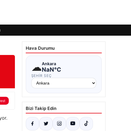
ı
Hava Durumu
☁
Ankara
NaN°C
ŞEHIR SEÇ
rest
Bizi Takip Edin
yor.