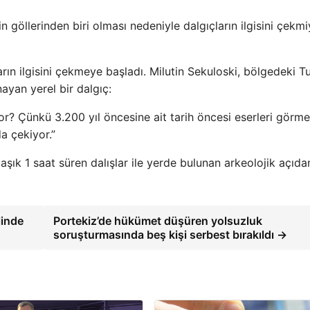
n göllerinden biri olması nedeniyle dalgıçların ilgisini çekmi
ların ilgisini çekmeye başladı. Milutin Sekuloski, bölgedeki T
ayan yerel bir dalgıç:
r? Çünkü 3.200 yıl öncesine ait tarih öncesi eserleri görm
da çekiyor.”
aşık 1 saat süren dalışlar ile yerde bulunan arkeolojik açıda
linde
Portekiz’de hükümet düşüren yolsuzluk
soruşturmasında beş kişi serbest bırakıldı →