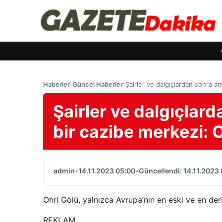
Haberler
›
Güncel Haberler
›
Şairler ve dalgıçlardan sonra ar
Şairler ve dalgıçlard
bir cazibe merkezi: 
admin
•
14.11.2023 05:00
•
Güncellendi: 14.11.2023
Ohri Gölü, yalnızca Avrupa’nın en eski ve en deri
REKLAM