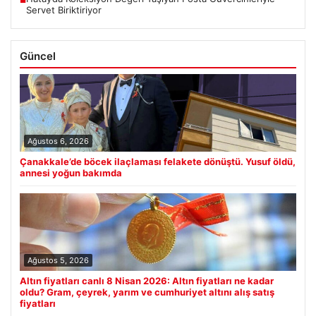
Servet Biriktiriyor
Güncel
Ağustos 6, 2026
Çanakkale’de böcek ilaçlaması felakete dönüştü. Yusuf öldü,
annesi yoğun bakımda
Ağustos 5, 2026
Altın fiyatları canlı 8 Nisan 2026: Altın fiyatları ne kadar
oldu? Gram, çeyrek, yarım ve cumhuriyet altını alış satış
fiyatları