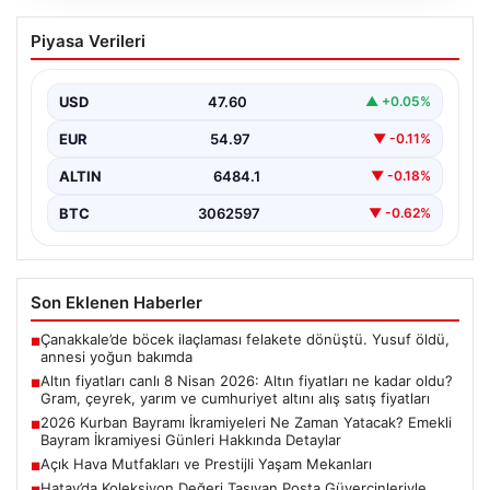
Altın fiyatları canlı 8 Nisan 2026: Altın
Piyasa Verileri
fiyatları ne kadar oldu? Gram, çeyrek,
yarım ve cumhuriyet altını alış satış
fiyatları
USD
47.60
▲ +0.05%
EUR
54.97
▼ -0.11%
ALTIN
6484.1
▼ -0.18%
BTC
3062597
▼ -0.62%
Son Eklenen Haberler
Çanakkale’de böcek ilaçlaması felakete dönüştü. Yusuf öldü,
■
annesi yoğun bakımda
Altın fiyatları canlı 8 Nisan 2026: Altın fiyatları ne kadar oldu?
■
Gram, çeyrek, yarım ve cumhuriyet altını alış satış fiyatları
2026 Kurban Bayramı İkramiyeleri Ne Zaman Yatacak? Emekli
■
Bayram İkramiyesi Günleri Hakkında Detaylar
Açık Hava Mutfakları ve Prestijli Yaşam Mekanları
■
Hatay’da Koleksiyon Değeri Taşıyan Posta Güvercinleriyle
■