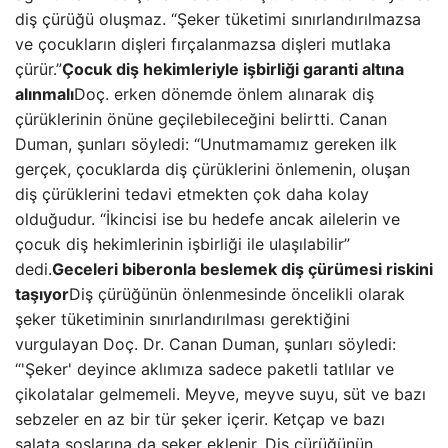
diş çürüğü oluşmaz. “Şeker tüketimi sınırlandırılmazsa
ve çocukların dişleri fırçalanmazsa dişleri mutlaka
çürür.”
Çocuk diş hekimleriyle işbirliği garanti altına
alınmalı
Doç. erken dönemde önlem alınarak diş
çürüklerinin önüne geçilebileceğini belirtti. Canan
Duman, şunları söyledi: “Unutmamamız gereken ilk
gerçek, çocuklarda diş çürüklerini önlemenin, oluşan
diş çürüklerini tedavi etmekten çok daha kolay
olduğudur. “İkincisi ise bu hedefe ancak ailelerin ve
çocuk diş hekimlerinin işbirliği ile ulaşılabilir”
dedi.
Geceleri biberonla beslemek diş çürümesi riskini
taşıyor
Diş çürüğünün önlenmesinde öncelikli olarak
şeker tüketiminin sınırlandırılması gerektiğini
vurgulayan Doç. Dr. Canan Duman, şunları söyledi:
“'Şeker' deyince aklımıza sadece paketli tatlılar ve
çikolatalar gelmemeli. Meyve, meyve suyu, süt ve bazı
sebzeler en az bir tür şeker içerir. Ketçap ve bazı
salata soslarına da şeker eklenir. Diş çürüğünün