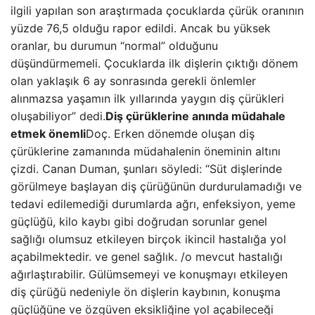
ilgili yapılan son araştırmada çocuklarda çürük oranının
yüzde 76,5 olduğu rapor edildi. Ancak bu yüksek
oranlar, bu durumun “normal” olduğunu
düşündürmemeli. Çocuklarda ilk dişlerin çıktığı dönem
olan yaklaşık 6 ay sonrasında gerekli önlemler
alınmazsa yaşamın ilk yıllarında yaygın diş çürükleri
oluşabiliyor” dedi.
Diş çürüklerine anında müdahale
etmek önemli
Doç. Erken dönemde oluşan diş
çürüklerine zamanında müdahalenin öneminin altını
çizdi. Canan Duman, şunları söyledi: “Süt dişlerinde
görülmeye başlayan diş çürüğünün durdurulamadığı ve
tedavi edilemediği durumlarda ağrı, enfeksiyon, yeme
güçlüğü, kilo kaybı gibi doğrudan sorunlar genel
sağlığı olumsuz etkileyen birçok ikincil hastalığa yol
açabilmektedir. ve genel sağlık. /o mevcut hastalığı
ağırlaştırabilir. Gülümsemeyi ve konuşmayı etkileyen
diş çürüğü nedeniyle ön dişlerin kaybının, konuşma
güçlüğüne ve özgüven eksikliğine yol açabileceği