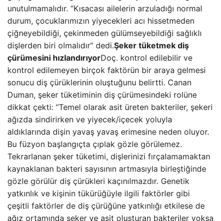
unutulmamalıdır. “Kısacası ailelerin arzuladığı normal
durum, çocuklarımızın yiyecekleri acı hissetmeden
çiğneyebildiği, çekinmeden gülümseyebildiği sağlıklı
dişlerden biri olmalıdır” dedi.
Şeker tüketmek diş
çürümesini hızlandırıyor
Doç. kontrol edilebilir ve
kontrol edilemeyen birçok faktörün bir araya gelmesi
sonucu diş çürüklerinin oluştuğunu belirtti. Canan
Duman, şeker tüketiminin diş çürümesindeki rolüne
dikkat çekti: “Temel olarak asit üreten bakteriler, şekeri
ağızda sindirirken ve yiyecek/içecek yoluyla
aldıklarında dişin yavaş yavaş erimesine neden oluyor.
Bu füzyon başlangıçta çıplak gözle görülemez.
Tekrarlanan şeker tüketimi, dişlerinizi fırçalamamaktan
kaynaklanan bakteri sayısının artmasıyla birleştiğinde
gözle görülür diş çürükleri kaçınılmazdır. Genetik
yatkınlık ve kişinin tükürüğüyle ilgili faktörler gibi
çeşitli faktörler de diş çürüğüne yatkınlığı etkilese de
ağız ortamında şeker ve asit oluşturan bakteriler yoksa