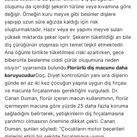
oluşumu da içerdiği şekerin türüne veya kıvamına göre
değişir. Örneğin kuru meyve gibi besinler dişlere
yapışıp uzun süre ağızda kaldığı için risk
oluşturmaktadır. Hazır veya ev yapımı meyve suları
yüksek miktarda şeker içerir. Şekerin tüketildiği an bile
diş çürüğünün oluşması için temel teşkil etmektedir.
Ana öğünle birlikte tüketilmesi riski azaltırken, gece
biberonla beslenme ciddi çürük oluşumuna neden
oluyor” uyarısında bulundu.
Florürlü diş macunu daha
koruyucudur
Doç. Diyet kontrolünün yanı sıra dişlerin
günde en az iki kez çocuğun yaşına uygun diş fırçası
ve macunla fırçalanması gerektiğini vurguladı. Dr.
Canan Duman, florür içeren macun kullanımının, florür
içermeyen macuna göre yüzde 25 daha fazla koruma
sağladığını belirterek, yetişkinlerin diş fırçalamasına
yardımcı olmasının önemine dikkat çekti. Canan
Duman, şunları söyledi: “Çocukların motor becerileri
dişlerini etkili bir şekilde fırçalamaya uygun