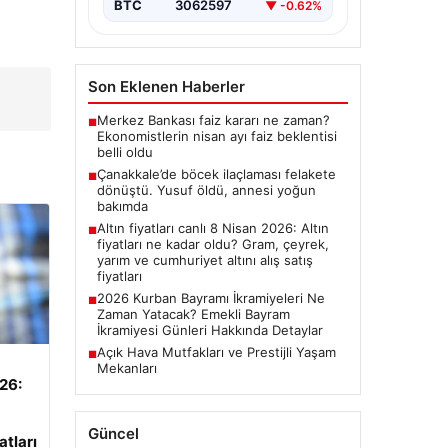
BTC
3062597
▼ -0.62%
Son Eklenen Haberler
Merkez Bankası faiz kararı ne zaman?
■
Ekonomistlerin nisan ayı faiz beklentisi
belli oldu
Çanakkale’de böcek ilaçlaması felakete
■
dönüştü. Yusuf öldü, annesi yoğun
bakımda
Altın fiyatları canlı 8 Nisan 2026: Altın
■
fiyatları ne kadar oldu? Gram, çeyrek,
yarım ve cumhuriyet altını alış satış
fiyatları
2026 Kurban Bayramı İkramiyeleri Ne
■
Zaman Yatacak? Emekli Bayram
İkramiyesi Günleri Hakkında Detaylar
Açık Hava Mutfakları ve Prestijli Yaşam
■
Mekanları
026:
Güncel
atları