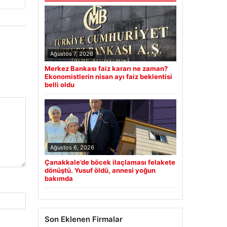
Ağustos 7, 2026
Merkez Bankası faiz kararı ne zaman?
Ekonomistlerin nisan ayı faiz beklentisi
belli oldu
Ağustos 6, 2026
Çanakkale’de böcek ilaçlaması felakete
dönüştü. Yusuf öldü, annesi yoğun
bakımda
Son Eklenen Firmalar