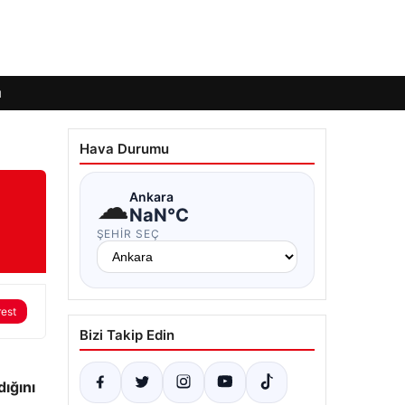
ı
Hava Durumu
☁
Ankara
NaN°C
ŞEHIR SEÇ
rest
Bizi Takip Edin
dığını