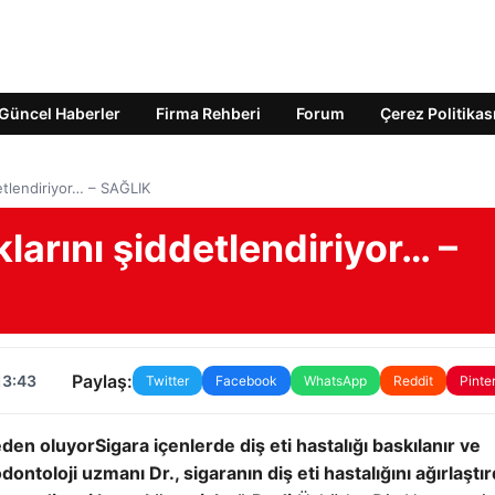
Güncel Haberler
Firma Rehberi
Forum
Çerez Politikas
ddetlendiriyor… – SAĞLIK
klarını şiddetlendiriyor… –
Paylaş:
13:43
Twitter
Facebook
WhatsApp
Reddit
Pinte
neden oluyor
Sigara içenlerde diş eti hastalığı baskılanır ve
dontoloji uzmanı Dr., sigaranın diş eti hastalığını ağırlaştır