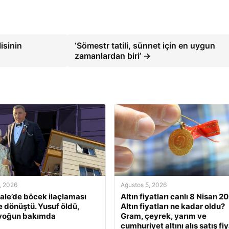
lisinin
‘Sömestr tatili, sünnet için en uygun
zamanlardan biri’ →
, 2026
Ağustos 5, 2026
le’de böcek ilaçlaması
Altın fiyatları canlı 8 Nisan 2
e dönüştü. Yusuf öldü,
Altın fiyatları ne kadar oldu?
 yoğun bakımda
Gram, çeyrek, yarım ve
cumhuriyet altını alış satış fiy