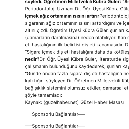
söyledi. Öğretmen Milletvekili Kübra Güler: “Siga
Periodontoloji Uzmanı Dr. Öğr. Üyesi Kübra Gül
içmek ağız ortamının ısısını artırır
Periodontolo
sigaranın ağız ortamının ısısını arttırdığını ve i
altını çizdi. Öğretim Üyesi Kübra Güler, şunları
(damarların daralmasına) neden olabiliyor. Kan 
eti hastalığının ilk belirtisi diş eti kanamasıdır. D
“Sigara içmek diş eti hastalığını daha da kötüleşti
nedir?
Dr. Öğr. Üyesi Kübra Güler, literatürde s
çalışmanın bulunduğunu kaydederek, şunları kayd
“Günde ondan fazla sigara diş eti hastalığına ned
kalktığını söyleyen Dr. Öğretmen Milletvekili Kü
bağışıklık sistemini olumsuz etkiler, damarsal et
şöyle tamamladı:
Kaynak: (guzelhaber.net) Güzel Haber Masası
—–Sponsorlu Bağlantılar—–
—–Sponsorlu Bağlantılar—–