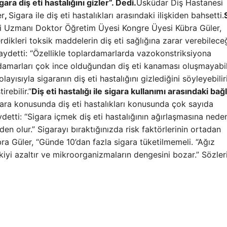
ra diş eti hastalığını gizler”. Dedi.
Üsküdar Diş Hastanesi
er
,
Sigara ile diş eti hastalıkları arasındaki ilişkiden bahsetti.
ji Uzmanı Doktor Öğretim Üyesi Kongre Üyesi Kübra Güler,
çerdikleri toksik maddelerin diş eti sağlığına zarar verebilece
 kaydetti: “Özellikle toplardamarlarda vazokonstriksiyona
damarları çok ince olduğundan diş eti kanaması oluşmayabili
olayısıyla sigaranın diş eti hastalığını gizlediğini söyleyebilir
rebilir.”
Diş eti hastalığı ile sigara kullanımı arasındaki bağ
igara konusunda diş eti hastalıkları konusunda çok sayıda
etti: “Sigara içmek diş eti hastalığının ağırlaşmasına neden
en olur.” Sigarayı bıraktığınızda risk faktörlerinin ortadan
bra Güler, “Günde 10’dan fazla sigara tüketilmemeli. “Ağız
kiyi azaltır ve mikroorganizmaların dengesini bozar.” Sözler