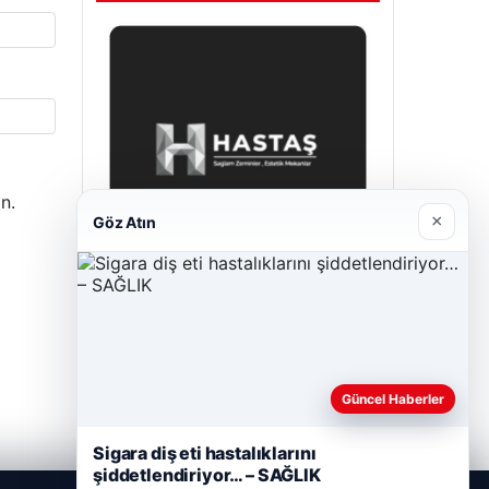
n.
×
Göz Atın
Hastaş Beton
Mayıs 26, 2026
Güncel Haberler
Sigara diş eti hastalıklarını
şiddetlendiriyor… – SAĞLIK