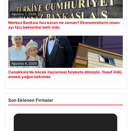
Ağustos 7, 2026
Merkez Bankası faiz kararı ne zaman? Ekonomistlerin nisan
ayı faiz beklentisi belli oldu
Ağustos 6, 2026
Çanakkale’de böcek ilaçlaması felakete dönüştü. Yusuf öldü,
annesi yoğun bakımda
Son Eklenen Firmalar