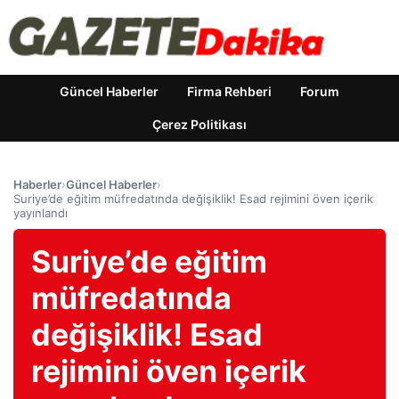
Güncel Haberler
Firma Rehberi
Forum
Çerez Politikası
Haberler
›
Güncel Haberler
›
Suriye’de eğitim müfredatında değişiklik! Esad rejimini öven içerik
yayınlandı
Suriye’de eğitim
müfredatında
değişiklik! Esad
rejimini öven içerik