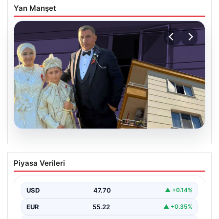
Yan Manşet
06.08.2026
Çanakkale’de böcek ilaçlaması felakete
Piyasa Verileri
dönüştü. Yusuf öldü, annesi yoğun
bakımda
USD
47.70
▲ +0.14%
EUR
55.22
▲ +0.35%