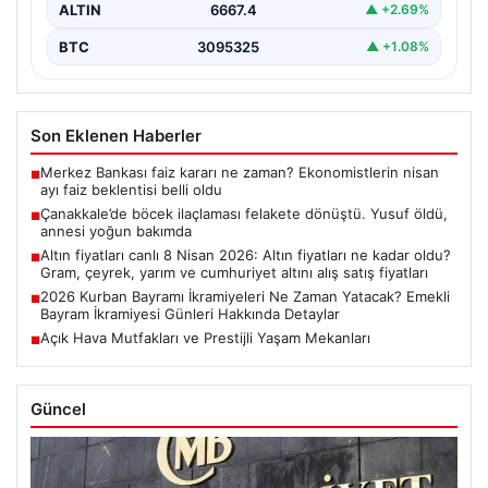
ALTIN
6667.4
▲ +2.69%
BTC
3095325
▲ +1.08%
Son Eklenen Haberler
Merkez Bankası faiz kararı ne zaman? Ekonomistlerin nisan
■
ayı faiz beklentisi belli oldu
Çanakkale’de böcek ilaçlaması felakete dönüştü. Yusuf öldü,
■
annesi yoğun bakımda
Altın fiyatları canlı 8 Nisan 2026: Altın fiyatları ne kadar oldu?
■
Gram, çeyrek, yarım ve cumhuriyet altını alış satış fiyatları
2026 Kurban Bayramı İkramiyeleri Ne Zaman Yatacak? Emekli
■
Bayram İkramiyesi Günleri Hakkında Detaylar
Açık Hava Mutfakları ve Prestijli Yaşam Mekanları
■
Güncel