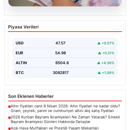
04.08.2026
2026 Kurban Bayramı İkramiyeleri Ne
Piyasa Verileri
Zaman Yatacak? Emekli Bayram
İkramiyesi Günleri Hakkında Detaylar
USD
47.57
▲ +0.07%
2026 yılı Kurban Bayramı’nın yaklaşmasıyla birlikte,
milyonlarca emekli vatandaşın odak noktası bayram
EUR
54.98
▲ +0.21%
ikramiyelerinin ne…
ALTIN
6504.6
▲ +4.39%
BTC
3082817
▲ +1.09%
Son Eklenen Haberler
Altın fiyatları canlı 8 Nisan 2026: Altın fiyatları ne kadar oldu?
■
Gram, çeyrek, yarım ve cumhuriyet altını alış satış fiyatları
2026 Kurban Bayramı İkramiyeleri Ne Zaman Yatacak? Emekli
■
Bayram İkramiyesi Günleri Hakkında Detaylar
Açık Hava Mutfakları ve Prestijli Yaşam Mekanları
■