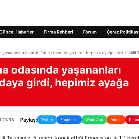
Güncel Haberler
Firma Rehberi
Forum
Çerez Politikas
şananları anlattı! ‘Fatih Hoca odaya girdi, hepimiz ayağa kalktık!’Milli 
a odasında yaşananları
odaya girdi, hepimiz ayağa
Paylaş:
3 21:33
Twitter
Facebook
WhatsApp
Reddit
Pinte
li Takımımız, 5. maçta konuk ettiği Ermenistan ile 1-1 bera