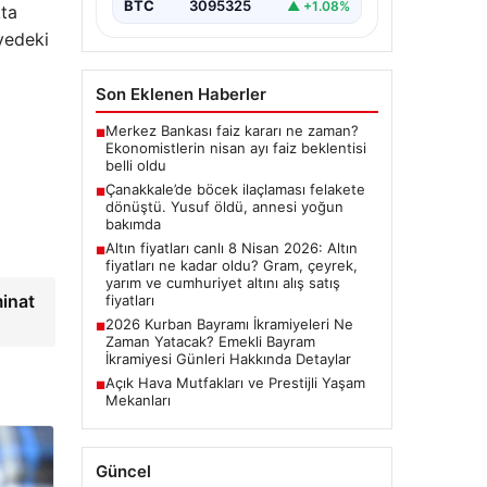
BTC
3095325
▲ +1.08%
kta
yedeki
Son Eklenen Haberler
Merkez Bankası faiz kararı ne zaman?
■
Ekonomistlerin nisan ayı faiz beklentisi
belli oldu
Çanakkale’de böcek ilaçlaması felakete
■
dönüştü. Yusuf öldü, annesi yoğun
bakımda
Altın fiyatları canlı 8 Nisan 2026: Altın
■
fiyatları ne kadar oldu? Gram, çeyrek,
yarım ve cumhuriyet altını alış satış
minat
fiyatları
2026 Kurban Bayramı İkramiyeleri Ne
■
Zaman Yatacak? Emekli Bayram
İkramiyesi Günleri Hakkında Detaylar
Açık Hava Mutfakları ve Prestijli Yaşam
■
Mekanları
Güncel