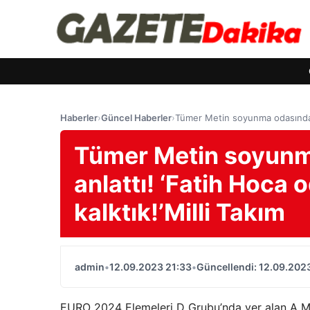
Haberler
›
Güncel Haberler
›
Tümer Metin soyunma odasında ya
Tümer Metin soyunm
anlattı! ‘Fatih Hoca 
kalktık!’Milli Takım
admin
•
12.09.2023 21:33
•
Güncellendi: 12.09.202
EURO 2024 Elemeleri D Grubu’nda yer alan A Mil