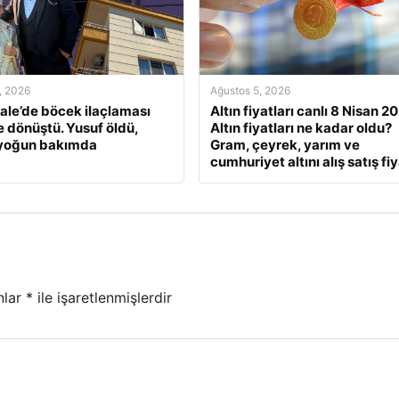
, 2026
Ağustos 5, 2026
le’de böcek ilaçlaması
Altın fiyatları canlı 8 Nisan 2
e dönüştü. Yusuf öldü,
Altın fiyatları ne kadar oldu?
 yoğun bakımda
Gram, çeyrek, yarım ve
cumhuriyet altını alış satış fiy
nlar
*
ile işaretlenmişlerdir