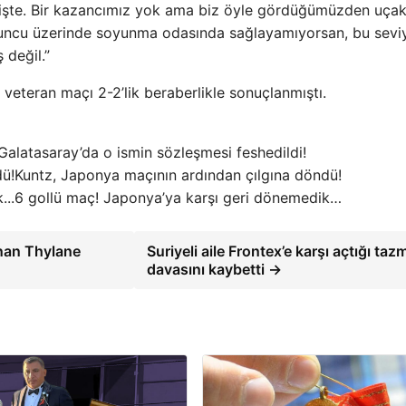
 işte. Bir kazancımız yok ama biz öyle gördüğümüzden uça
oyuncu üzerinde soyunma odasında sağlayamıyorsan, bu sevi
 değil.”
veteran maçı 2-2’lik beraberlikle sonuçlanmıştı.
Galatasaray’da o ismin sözleşmesi feshedildi!
Kuntz, Japonya maçının ardından çılgına döndü!
6 gollü maç! Japonya’ya karşı geri dönemedik…
ınan Thylane
Suriyeli aile Frontex’e karşı açtığı taz
davasını kaybetti →