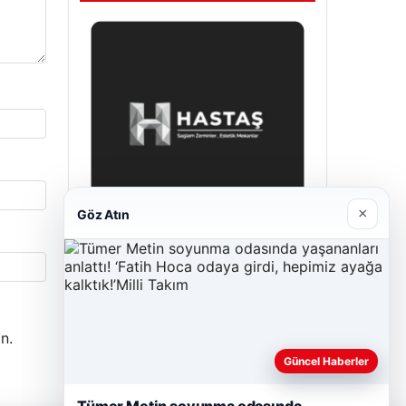
×
Göz Atın
Hastaş Beton
Mayıs 26, 2026
n.
Güncel Haberler