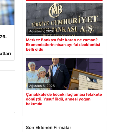
Ağustos 7, 2026
026:
Merkez Bankası faiz kararı ne zaman?
Ekonomistlerin nisan ayı faiz beklentisi
belli oldu
atları
Ağustos 6, 2026
Çanakkale’de böcek ilaçlaması felakete
dönüştü. Yusuf öldü, annesi yoğun
bakımda
Son Eklenen Firmalar