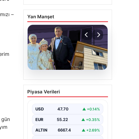
mızı –
Yan Manşet
erim
06.08.2026
Çanakkale’de böcek
Piyasa Verileri
ilaçlaması felakete
dönüştü. Yusuf öldü,
annesi yoğun bakımda
USD
47.70
▲ +0.14%
 gün
EUR
55.22
▲ +0.35%
ayım
ALTIN
6667.4
▲ +2.69%