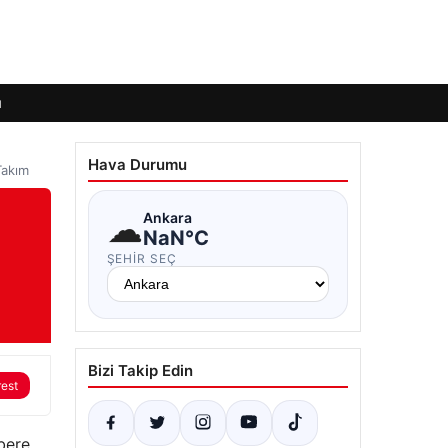
ı
Hava Durumu
Takım
☁
Ankara
NaN°C
ŞEHIR SEÇ
Bizi Takip Edin
rest
bere