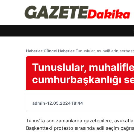
Haberler
›
Güncel Haberler
›
Tunuslular, muhaliflerin serbes
Tunuslular, muhalifle
cumhurbaşkanlığı se
admin
•
12.05.2024 18:44
Tunus'ta son zamanlarda gazetecilere, avukatlara
Başkentteki protesto sırasında adil seçim çağrısı