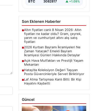
bayram ikramiyelerinin ne…
BTC
3082817
▲ +1.09%
Son Eklenen Haberler
Altın fiyatları canlı 8 Nisan 2026: Altın
■
fiyatları ne kadar oldu? Gram, çeyrek,
yarım ve cumhuriyet altını alış satış
fiyatları
2026 Kurban Bayramı İkramiyeleri Ne
■
Zaman Yatacak? Emekli Bayram
İkramiyesi Günleri Hakkında Detaylar
Açık Hava Mutfakları ve Prestijli Yaşam
■
Mekanları
Hatay’da Koleksiyon Değeri Taşıyan
■
Posta Güvercinleriyle Servet Biriktiriyor
Laf Atma Tartışması Kanlı Bitti: Bir Kişi
■
Hayatını Kaybetti
Güncel