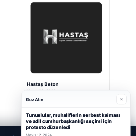
Hastaş Beton
Mayıs 26, 2026
×
Göz Atın
Tunuslular, muhaliflerin serbest kalması
ve adil cumhurbaşkanlığı seçimi için
protesto düzenledi
Mayıs 12, 2024