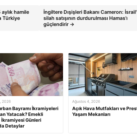
 aylık hamile
İngiltere Dışişleri Bakanı Cameron: İsrail
a Türkiye
silah satışının durdurulması Hamas'ı
güçlendirir →
, 2026
Ağustos 4, 2026
rban Bayramı İkramiyeleri
Açık Hava Mutfakları ve Presti
an Yatacak? Emekli
Yaşam Mekanları
İkramiyesi Günleri
a Detaylar