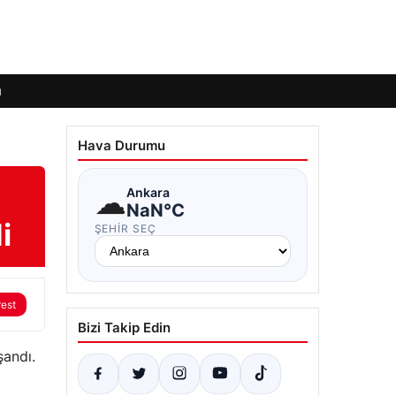
ı
Hava Durumu
☁
Ankara
NaN°C
i
ŞEHIR SEÇ
rest
Bizi Takip Edin
şandı.