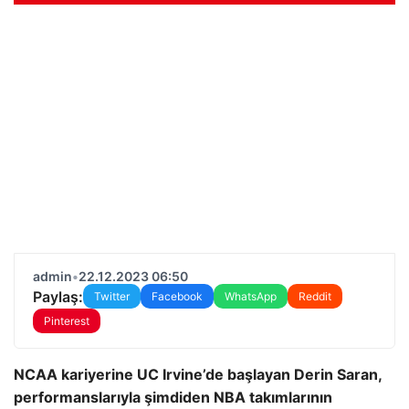
admin
•
22.12.2023 06:50
Paylaş:
Twitter
Facebook
WhatsApp
Reddit
Pinterest
NCAA kariyerine UC Irvine’de başlayan Derin Saran,
performanslarıyla şimdiden NBA takımlarının