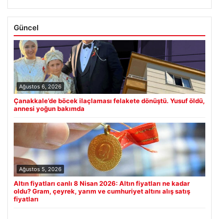
Güncel
Ağustos 6, 2026
Çanakkale’de böcek ilaçlaması felakete dönüştü. Yusuf öldü,
annesi yoğun bakımda
Ağustos 5, 2026
Altın fiyatları canlı 8 Nisan 2026: Altın fiyatları ne kadar
oldu? Gram, çeyrek, yarım ve cumhuriyet altını alış satış
fiyatları