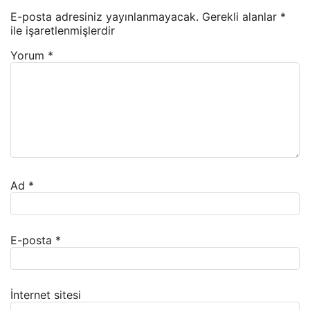
E-posta adresiniz yayınlanmayacak.
Gerekli alanlar
*
ile işaretlenmişlerdir
Yorum
*
Ad
*
E-posta
*
İnternet sitesi