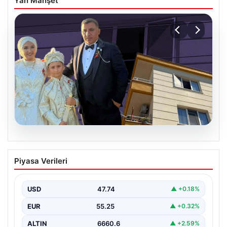
Yan Manşet
06.08.2026
Çanakkale’de böcek ilaçlaması felakete
Piyasa Verileri
dönüştü. Yusuf öldü, annesi yoğun
bakımda
USD
47.74
▲ +0.18%
EUR
55.25
▲ +0.32%
ALTIN
6660.6
▲ +2.59%