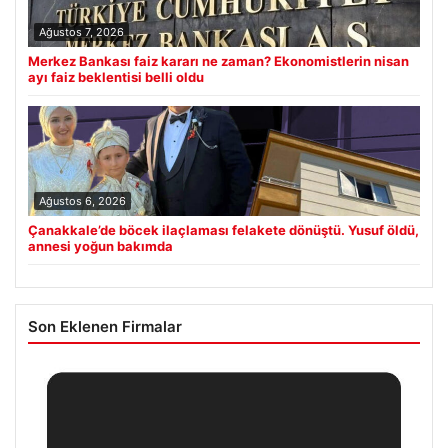
Ağustos 7, 2026
Merkez Bankası faiz kararı ne zaman? Ekonomistlerin nisan
ayı faiz beklentisi belli oldu
Ağustos 6, 2026
Çanakkale’de böcek ilaçlaması felakete dönüştü. Yusuf öldü,
annesi yoğun bakımda
Son Eklenen Firmalar