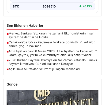
BTC
3098510
▲ +0.13%
Son Eklenen Haberler
Merkez Bankası faiz kararı ne zaman? Ekonomistlerin nisan
■
ayı faiz beklentisi belli oldu
Çanakkale’de böcek ilaçlaması felakete dönüştü. Yusuf öldü,
■
annesi yoğun bakımda
Altın fiyatları canlı 8 Nisan 2026: Altın fiyatları ne kadar oldu?
■
Gram, çeyrek, yarım ve cumhuriyet altını alış satış fiyatları
2026 Kurban Bayramı İkramiyeleri Ne Zaman Yatacak? Emekli
■
Bayram İkramiyesi Günleri Hakkında Detaylar
Açık Hava Mutfakları ve Prestijli Yaşam Mekanları
■
Güncel