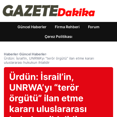
Güncel Haberler
Firma Rehberi
Forum
Çerez Politikası
Haberler
›
Güncel Haberler
›
Ürdün: İsrail’in, UNRWA’yı “terör örgütü” ilan etme kararı
uluslararası hukukun ihlalidir
Ürdün: İsrail’in,
UNRWA’yı “terör
örgütü” ilan etme
kararı uluslararası