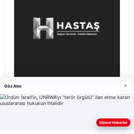
×
Göz Atın
Prenses Night Club
Nisan 29, 2026
Güncel Haberler
Web sitemizi nasıl kullandığınızı daha iyi anlayabilmek,
deneyiminizi kişiselleştirmek ve geliştirmek amacıyla çerezler