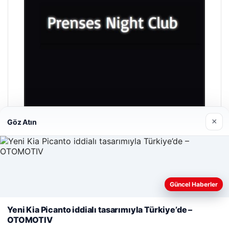
×
Göz Atın
Prenses Night Club
Nisan 29, 2026
Güncel Haberler
Web sitemizi nasıl kullandığınızı daha iyi anlayabilmek,
deneyiminizi kişiselleştirmek ve geliştirmek amacıyla çerezler
Yeni Kia Picanto iddialı tasarımıyla Türkiye’de –
kullanıyoruz.
Çerez Politikamız
OTOMOTIV
Reddet
Kabul Et