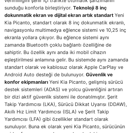
verimliliğini şehir içi trafikte otomatik şanzımanın
sunduğu konforla birleştiriyor.
Teknoloji
8 inç
dokunmatik ekran ve dijital ekran artık standart
Yeni
Kia Picanto, standart olarak 8 inç dokunmatik ekranlı,
navigasyonlu multimedya eğlence sistemi ve 10,25 inç
ekranla yollara çıkıyor. Bu eğlence sistemi aynı
zamanda Bluetooth çoklu bağlantı özelliğine de
sahiptir. Bu özellik aynı anda iki mobil cihazın
eşleştirilmesi anlamına gelir. Bu sistemde aynı zamanda
standart olarak ve kablosuz olarak Apple CarPlay ve
Android Auto desteği de bulunuyor.
Güvenlik ve
konfor ekipmanları
Yeni Kia Picanto, gelişmiş sürücü
destek sistemleri (ADAS) ve yolcu güvenliğini artıran
bir dizi aktif güvenlik sistemi ile donatılmıştır. Şerit
Takip Yardımcısı (LKA), Sürücü Dikkat Uyarısı (DDAW),
Akıllı Hız Limit Yardımcısı (ISLA) ve Şerit Takip
Yardımcısı (LFA) gibi özellikler standart olarak
sunuluyor. Buna ek olarak yeni Kia Picanto, sürücünün