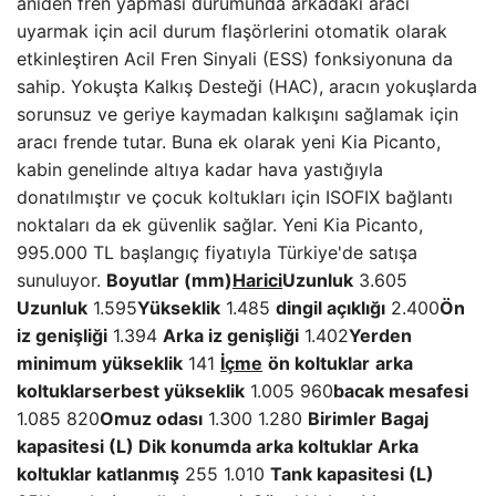
aniden fren yapması durumunda arkadaki aracı
uyarmak için acil durum flaşörlerini otomatik olarak
etkinleştiren Acil Fren Sinyali (ESS) fonksiyonuna da
sahip. Yokuşta Kalkış Desteği (HAC), aracın yokuşlarda
sorunsuz ve geriye kaymadan kalkışını sağlamak için
aracı frende tutar. Buna ek olarak yeni Kia Picanto,
kabin genelinde altıya kadar hava yastığıyla
donatılmıştır ve çocuk koltukları için ISOFIX bağlantı
noktaları da ek güvenlik sağlar. Yeni Kia Picanto,
995.000 TL başlangıç ​​fiyatıyla Türkiye'de satışa
sunuluyor.
Boyutlar (mm)
Harici
Uzunluk
3.605
Uzunluk
1.595
Yükseklik
1.485
dingil açıklığı
2.400
Ön
iz genişliği
1.394
Arka iz genişliği
1.402
Yerden
minimum yükseklik
141
İçme
ön koltuklar
arka
koltuklar
serbest yükseklik
1.005 960
bacak mesafesi
1.085 820
Omuz odası
1.300 1.280
Birimler
Bagaj
kapasitesi (L) Dik konumda arka koltuklar Arka
koltuklar katlanmış
255 1.010
Tank kapasitesi (L)