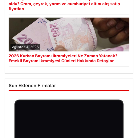
oldu? Gram, çeyrek, yarım ve cumhuriyet altını alış satış
fiyatları
Ağustos 4, 2026
2026 Kurban Bayramı İkramiyeleri Ne Zaman Yatacak?
Emekli Bayram İkramiyesi Günleri Hakkında Detaylar
Son Eklenen Firmalar