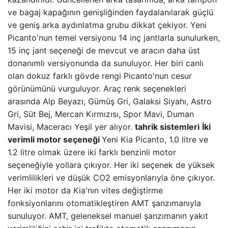
ve bagaj kapağının genişliğinden faydalanılarak güçlü
ve geniş arka aydınlatma grubu dikkat çekiyor. Yeni
Picanto'nun temel versiyonu 14 inç jantlarla sunulurken,
15 inç jant seçeneği de mevcut ve aracın daha üst
donanımlı versiyonunda da sunuluyor. Her biri canlı
olan dokuz farklı gövde rengi Picanto'nun cesur
görünümünü vurguluyor. Araç renk seçenekleri
arasında Alp Beyazı, Gümüş Gri, Galaksi Siyahı, Astro
Gri, Süt Bej, Mercan Kırmızısı, Spor Mavi, Duman
Mavisi, Maceracı Yeşil yer alıyor.
tahrik sistemleri
İki
verimli motor seçeneği
Yeni Kia Picanto, 1.0 litre ve
1.2 litre olmak üzere iki farklı benzinli motor
seçeneğiyle yollara çıkıyor. Her iki seçenek de yüksek
verimlilikleri ve düşük CO2 emisyonlarıyla öne çıkıyor.
Her iki motor da Kia'nın vites değiştirme
fonksiyonlarını otomatikleştiren AMT şanzımanıyla
sunuluyor. AMT, geleneksel manuel şanzımanın yakıt