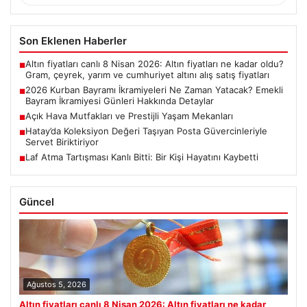
Son Eklenen Haberler
Altın fiyatları canlı 8 Nisan 2026: Altın fiyatları ne kadar oldu?
■
Gram, çeyrek, yarım ve cumhuriyet altını alış satış fiyatları
2026 Kurban Bayramı İkramiyeleri Ne Zaman Yatacak? Emekli
■
Bayram İkramiyesi Günleri Hakkında Detaylar
Açık Hava Mutfakları ve Prestijli Yaşam Mekanları
■
Hatay’da Koleksiyon Değeri Taşıyan Posta Güvercinleriyle
■
Servet Biriktiriyor
Laf Atma Tartışması Kanlı Bitti: Bir Kişi Hayatını Kaybetti
■
Güncel
Ağustos 5, 2026
Altın fiyatları canlı 8 Nisan 2026: Altın fiyatları ne kadar