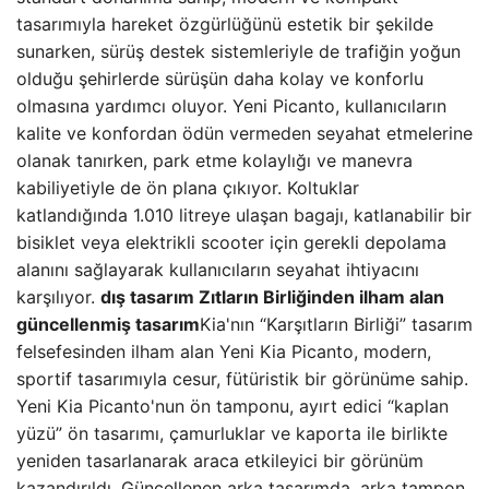
tasarımıyla hareket özgürlüğünü estetik bir şekilde
sunarken, sürüş destek sistemleriyle de trafiğin yoğun
olduğu şehirlerde sürüşün daha kolay ve konforlu
olmasına yardımcı oluyor. Yeni Picanto, kullanıcıların
kalite ve konfordan ödün vermeden seyahat etmelerine
olanak tanırken, park etme kolaylığı ve manevra
kabiliyetiyle de ön plana çıkıyor. Koltuklar
katlandığında 1.010 litreye ulaşan bagajı, katlanabilir bir
bisiklet veya elektrikli scooter için gerekli depolama
alanını sağlayarak kullanıcıların seyahat ihtiyacını
karşılıyor.
dış tasarım
Zıtların Birliğinden ilham alan
güncellenmiş tasarım
Kia'nın “Karşıtların Birliği” tasarım
felsefesinden ilham alan Yeni Kia Picanto, modern,
sportif tasarımıyla cesur, fütüristik bir görünüme sahip.
Yeni Kia Picanto'nun ön tamponu, ayırt edici “kaplan
yüzü” ön tasarımı, çamurluklar ve kaporta ile birlikte
yeniden tasarlanarak araca etkileyici bir görünüm
kazandırıldı. Güncellenen arka tasarımda, arka tampon