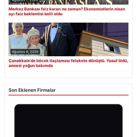
Ağustos 7, 2026
Merkez Bankası faiz kararı ne zaman? Ekonomistlerin nisan
ayı faiz beklentisi belli oldu
Ağustos 6, 2026
Çanakkale’de böcek ilaçlaması felakete dönüştü. Yusuf öldü,
annesi yoğun bakımda
Son Eklenen Firmalar