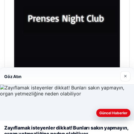
×
Göz Atın
Prenses Night Club
Nisan 29, 2026
Güncel Haberler
Web sitemizi nasıl kullandığınızı daha iyi anlayabilmek,
deneyiminizi kişiselleştirmek ve geliştirmek amacıyla çerezler
Zayıflamak isteyenler dikkat! Bunları sakın yapmayın,
kullanıyoruz.
Çerez Politikamız
organ yetmezliğine neden olabiliyor