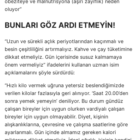
obeziteye ve malnütrisyona (aşırı zayıflık) neden
oluyor”
BUNLARI GÖZ ARDI ETMEYİN!
“Uzun ve sürekli açlık periyotlarından kaçınmalı ve
besin çeşitliliğini artırmalıyız. Kahve ve çay tüketimine
dikkat etmeliyiz. Gün içerisinde susuz kalmamaya
önem vermeliyiz” ifadelerini kullanan uzman isim
açıklamalarını şöyle sürdürdü:
“Hızlı kilo vermek uğruna yetersiz beslendiğimizde
verilen kilolar fazlasıyla geri alınıyor. ‘Saat 20.00’den
sonra yemek yemeyin’ deniliyor. Bu durum gündüz
çalışan bireyler için uygun olurken vardiyalı çalışan
bireyler için uygun olmayabilir. Diyet, kişinin
alışkanlıklarına, çevresine ve çalışma saatlerine göre
ayarlanmalı. Gün içinde almamız gereken kalori
miktarına dikkat etmeliyiz. İdeal ağırlık, kişinin kendini