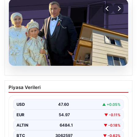
06.08.2026
Çanakkale’de böcek ilaçlaması felakete
Piyasa Verileri
dönüştü. Yusuf öldü, annesi yoğun
bakımda
USD
47.60
▲ +0.05%
EUR
54.97
▼ -0.11%
ALTIN
6484.1
▼ -0.18%
BTC
3062597
▼ -0.62%