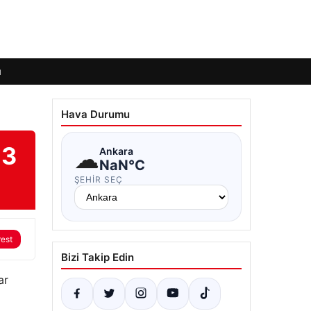
ı
Hava Durumu
 3
☁
Ankara
NaN°C
ŞEHIR SEÇ
rest
Bizi Takip Edin
ar