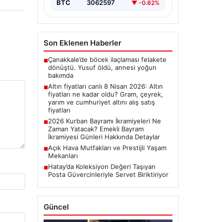
BTC
3062597
▼ -0.62%
Son Eklenen Haberler
Çanakkale’de böcek ilaçlaması felakete
■
dönüştü. Yusuf öldü, annesi yoğun
bakımda
Altın fiyatları canlı 8 Nisan 2026: Altın
■
fiyatları ne kadar oldu? Gram, çeyrek,
yarım ve cumhuriyet altını alış satış
fiyatları
2026 Kurban Bayramı İkramiyeleri Ne
■
Zaman Yatacak? Emekli Bayram
İkramiyesi Günleri Hakkında Detaylar
Açık Hava Mutfakları ve Prestijli Yaşam
■
Mekanları
Hatay’da Koleksiyon Değeri Taşıyan
■
Posta Güvercinleriyle Servet Biriktiriyor
Güncel