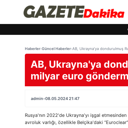
Haberler
›
Güncel Haberler
›
AB, Ukrayna'ya dondurulmuş Rus
AB, Ukrayna'ya dond
milyar euro gönderme
admin
•
08.05.2024 21:47
Rusya'nın 2022'de Ukrayna'yı işgal etmesinden
avroluk varlığı, özellikle Belçika'daki “Eurocle