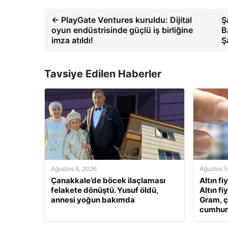
← PlayGate Ventures kuruldu: Dijital
Ş
oyun endüstrisinde güçlü iş birliğine
B
imza atıldı!
Ş
Tavsiye Edilen Haberler
Ağustos 6, 2026
Ağustos 5
Çanakkale’de böcek ilaçlaması
Altın fi
felakete dönüştü. Yusuf öldü,
Altın fi
annesi yoğun bakımda
Gram, ç
cumhuriy