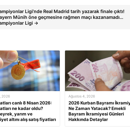
ampiyonlar Ligi’nde Real Madrid tarih yazarak finale çıktı!
ayern Münih öne geçmesine rağmen maçı kazanamadı…
ampiyonlar Ligi →
, 2026
Ağustos 4, 2026
yatları canlı 8 Nisan 2026:
2026 Kurban Bayramı İkramiy
yatları ne kadar oldu?
Ne Zaman Yatacak? Emekli
eyrek, yarım ve
Bayram İkramiyesi Günleri
et altını alış satış fiyatları
Hakkında Detaylar