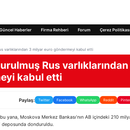
Güncel Haberler
Firma Rehberi
Forum
Çerez Politikas
 varlıklarından 3 milyar euro göndermeyi kabul etti
urulmuş Rus varlıklarından
yi kabul etti
Paylaş:
Twitter
Facebook
WhatsApp
Reddit
Pinte
 bu yana, Moskova Merkez Bankası'nın AB içindeki 210 mily
ar” deposunda donduruldu.