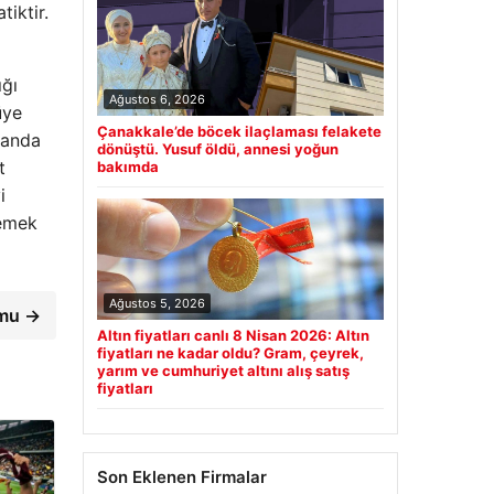
iktir.
ığı
Ağustos 6, 2026
üye
Çanakkale’de böcek ilaçlaması felakete
manda
dönüştü. Yusuf öldü, annesi yoğun
t
bakımda
i
lemek
Ağustos 5, 2026
umu →
Altın fiyatları canlı 8 Nisan 2026: Altın
fiyatları ne kadar oldu? Gram, çeyrek,
yarım ve cumhuriyet altını alış satış
fiyatları
Son Eklenen Firmalar