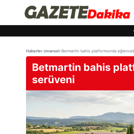
Haberler
›
zmanset
›
Betmartin bahis platformunda eğlencel
Betmartin bahis pla
serüveni