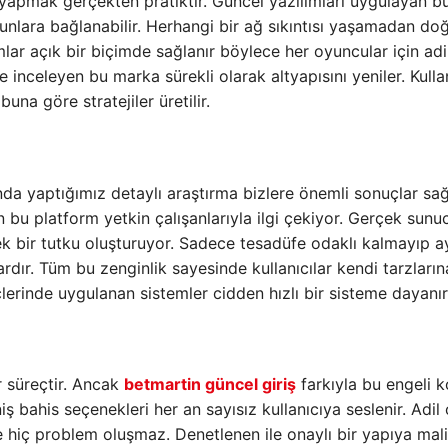
yapmak gerçekten pratiktir. Güncel yazılımları uygulayan b
yunlara bağlanabilir. Herhangi bir ağ sıkıntısı yaşamadan do
açık bir biçimde sağlanır böylece her oyuncular için adil
e inceleyen bu marka sürekli olarak altyapısını yeniler. Kulla
una göre stratejiler üretilir.
da yaptığımız detaylı araştırma bizlere önemli sonuçlar sağ
an bu platform yetkin çalışanlarıyla ilgi çekiyor. Gerçek sunu
ek bir tutku oluşturuyor. Sadece tesadüfe odaklı kalmayıp a
rdır. Tüm bu zenginlik sayesinde kullanıcılar kendi tarzların
lerinde uygulanan sistemler cidden hızlı bir sisteme dayanır
r süreçtir. Ancak
betmartin güncel giriş
farkıyla bu engeli 
ş bahis seçenekleri her an sayısız kullanıcıya seslenir. Adil
e hiç problem oluşmaz. Denetlenen ile onaylı bir yapıya mal