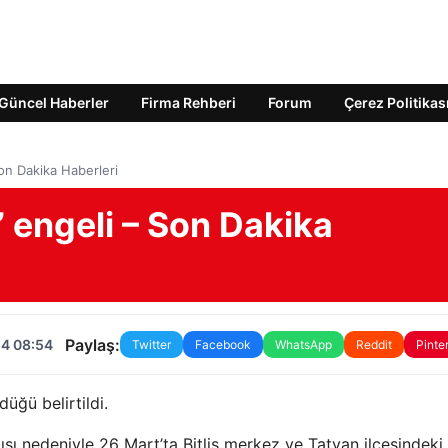
Güncel Haberler
Firma Rehberi
Forum
Çerez Politikas
Son Dakika Haberleri
r” engeli – Son Dakika
Paylaş:
24 08:54
Twitter
Facebook
WhatsApp
Reddit
Pinte
üğü belirtildi.
şı nedeniyle 26 Mart’ta Bitlis merkez ve Tatvan ilçesindek