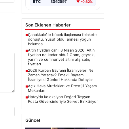
BTC
3062597
▼ -0.62%
Son Eklenen Haberler
Çanakkale’de böcek ilaçlaması felakete
■
dönüştü. Yusuf öldü, annesi yoğun
bakımda
Altın fiyatları canlı 8 Nisan 2026: Altın
■
fiyatları ne kadar oldu? Gram, çeyrek,
yarım ve cumhuriyet altını alış satış
fiyatları
2026 Kurban Bayramı İkramiyeleri Ne
■
Zaman Yatacak? Emekli Bayram
İkramiyesi Günleri Hakkında Detaylar
Açık Hava Mutfakları ve Prestijli Yaşam
■
Mekanları
Hatay’da Koleksiyon Değeri Taşıyan
■
Posta Güvercinleriyle Servet Biriktiriyor
Güncel