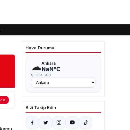
ı
Hava Durumu
☁
Ankara
NaN°C
ŞEHIR SEÇ
rest
Bizi Takip Edin
i kamu