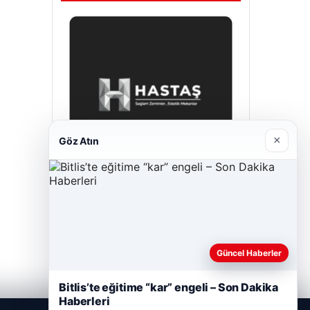
×
Göz Atın
Hastaş Beton
Mayıs 26, 2026
Güncel Haberler
Bitlis’te eğitime “kar” engeli – Son Dakika
Haberleri