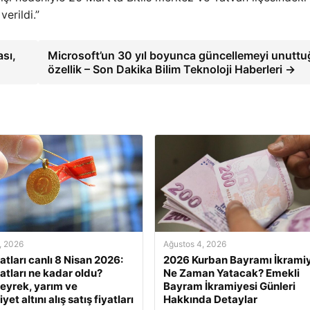
erildi.”
ası,
Microsoft’un 30 yıl boyunca güncellemeyi unuttu
özellik – Son Dakika Bilim Teknoloji Haberleri →
, 2026
Ağustos 4, 2026
yatları canlı 8 Nisan 2026:
2026 Kurban Bayramı İkramiy
yatları ne kadar oldu?
Ne Zaman Yatacak? Emekli
eyrek, yarım ve
Bayram İkramiyesi Günleri
et altını alış satış fiyatları
Hakkında Detaylar