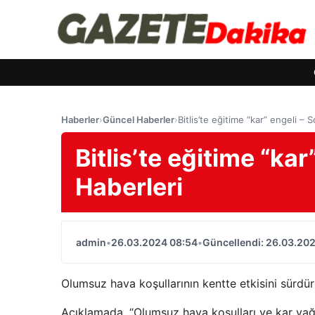
Haberler
›
Güncel Haberler
›
Bitlis’te eğitime “kar” engeli – 
Bitlis’te eğitime “ka
Haberleri
admin
•
26.03.2024 08:54
•
Güncellendi: 26.03.20
Olumsuz hava koşullarının kentte etkisini sürdürd
Açıklamada, “Olumsuz hava koşulları ve kar yağı