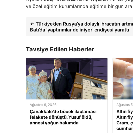
ve özel eğitim kurumlarında eğitime bir gün ara v
← Türkiye’den Rusya’ya dolaylı ihracatın artm
Batı’da ‘yaptırımlar deliniyor’ endişesi yarattı
Tavsiye Edilen Haberler
Ağustos 6, 2026
Ağustos 5
Çanakkale’de böcek ilaçlaması
Altın fi
felakete dönüştü. Yusuf öldü,
Altın fi
annesi yoğun bakımda
Gram, ç
cumhuriy