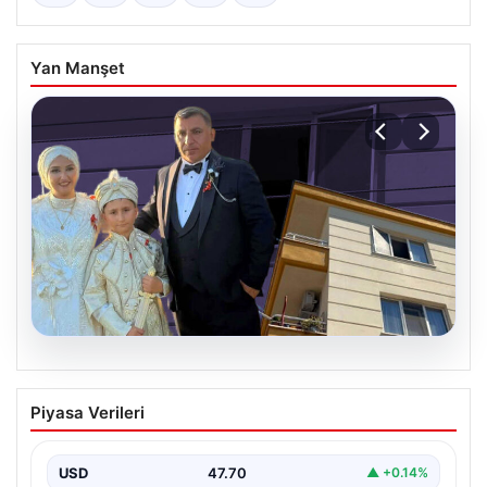
Yan Manşet
06.08.2026
Çanakkale’de böcek ilaçlaması felakete
Piyasa Verileri
dönüştü. Yusuf öldü, annesi yoğun
bakımda
USD
47.70
▲ +0.14%