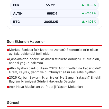
EUR
55.22
▲ +0.35%
ALTIN
6667.4
▲ +2.69%
BTC
3095325
▲ +1.08%
Son Eklenen Haberler
Merkez Bankası faiz kararı ne zaman? Ekonomistlerin nisan
■
ayı faiz beklentisi belli oldu
Çanakkale’de böcek ilaçlaması felakete dönüştü. Yusuf öldü,
■
annesi yoğun bakımda
Altın fiyatları canlı 8 Nisan 2026: Altın fiyatları ne kadar oldu?
■
Gram, çeyrek, yarım ve cumhuriyet altını alış satış fiyatları
2026 Kurban Bayramı İkramiyeleri Ne Zaman Yatacak? Emekli
■
Bayram İkramiyesi Günleri Hakkında Detaylar
Açık Hava Mutfakları ve Prestijli Yaşam Mekanları
■
Güncel