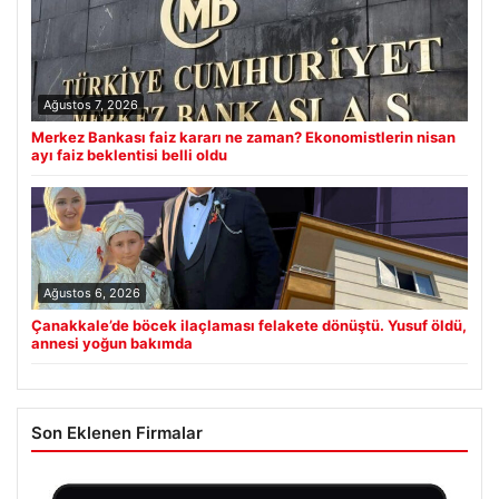
Ağustos 7, 2026
Merkez Bankası faiz kararı ne zaman? Ekonomistlerin nisan
ayı faiz beklentisi belli oldu
Ağustos 6, 2026
Çanakkale’de böcek ilaçlaması felakete dönüştü. Yusuf öldü,
annesi yoğun bakımda
Son Eklenen Firmalar